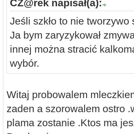
CZ@rek napisał(a):
Jeśli szkło to nie tworzywo
Ja bym zaryzykował zmywark
innej można stracić kalkom
wybór.
Witaj probowalem mleczkiem
zaden a szorowalem ostro .
plama zostanie .Ktos ma jes