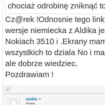
chociaż odrobinę zniknąć to
Cz@rek !Odnosnie tego linku
wersje niemiecka z Aldika j
Nokiach 3510 i .Ekrany mam 
wszystkich to dziala No i 
ale dobrze wiedziec.
Pozdrawiam !
szekla
Member