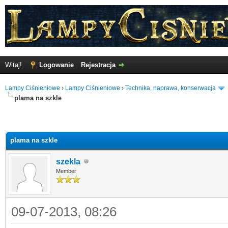
Witaj!
Logowanie
Rejestracja
Lampy Ciśnieniowe
›
Lampy Ciśnieniowe
›
Technika, naprawa, konserwacja
plama na szkle
plama na szkle
szekla
Member
09-07-2013, 08:26