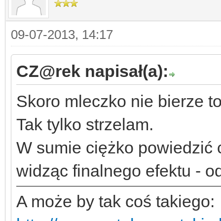
09-07-2013, 14:17
CZ@rek napisał(a):
Skoro mleczko nie bierze t
Tak tylko strzelam.
W sumie ciężko powiedzić c
widząc finalnego efektu - o
A może by tak coś takiego: