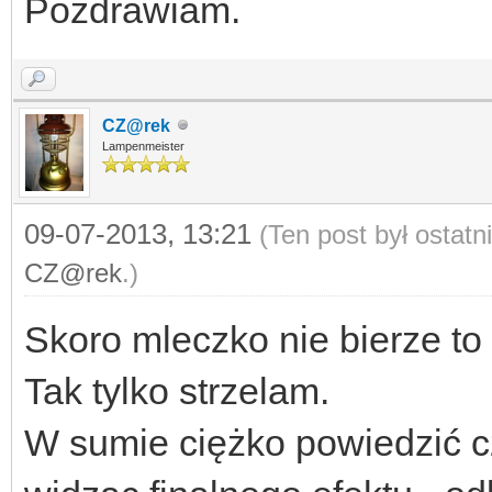
Pozdrawiam.
CZ@rek
Lampenmeister
09-07-2013, 13:21
(Ten post był ostat
CZ@rek
.)
Skoro mleczko nie bierze to
Tak tylko strzelam.
W sumie ciężko powiedzić cz