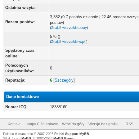
Ostatnia wizyta:
3,382 (0.7 postów dziennie | 22.46 procent wszys
Razem postów:
postów)
(
Znajdź wszystkie posty
)
576 ()
(
Znajdź wszystkie wątki
)
Spędzony czas
online:
Poleconych
0
użytkowników:
Reputacja:
6
[
Szczegóły
]
Dane kontaktowe
Numer ICQ:
18388160
Kontakt
Lampy Ciśnieniowe
Wróć do góry
Wersja bez grafiki
RSS
Polskie tłumaczenie © 2007-2026
Polski Support MyBB
Silnik forum
MyBB
, © 2002-2026
MyBB Group
.