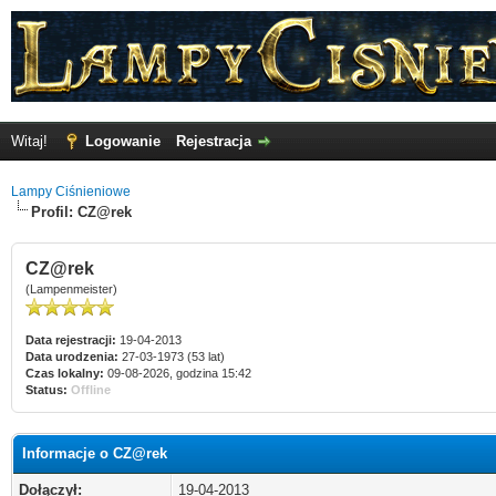
Witaj!
Logowanie
Rejestracja
Lampy Ciśnieniowe
Profil: CZ@rek
CZ@rek
(Lampenmeister)
Data rejestracji:
19-04-2013
Data urodzenia:
27-03-1973 (53 lat)
Czas lokalny:
09-08-2026, godzina 15:42
Status:
Offline
Informacje o CZ@rek
Dołączył:
19-04-2013