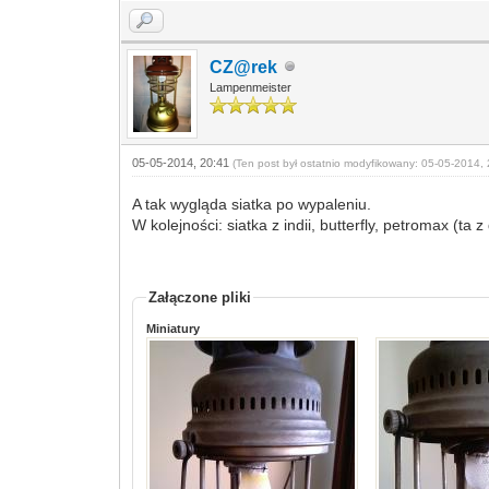
CZ@rek
Lampenmeister
05-05-2014, 20:41
(Ten post był ostatnio modyfikowany: 05-05-2014, 
A tak wygląda siatka po wypaleniu.
W kolejności: siatka z indii, butterfly, petromax (ta 
Załączone pliki
Miniatury