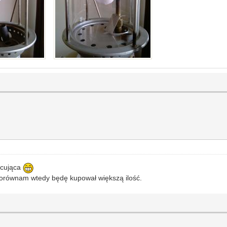
ecująca
 porównam wtedy będę kupował większą ilość.