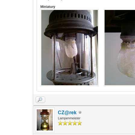
Miniatury
CZ@rek
Lampenmeister