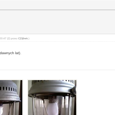
20:47 {2} przez
CZ@rek
.)
z dawnych lat).