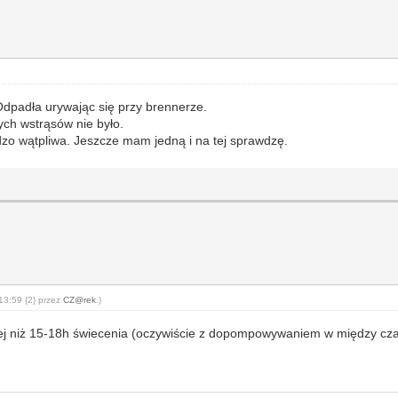
 Odpadła urywając się przy brennerze.
ch wstrąsów nie było.
rdzo wątpliwa. Jeszcze mam jedną i na tej sprawdzę.
13:59 {2} przez
CZ@rek
.)
ęcej niż 15-18h świecenia (oczywiście z dopompowywaniem w między czas