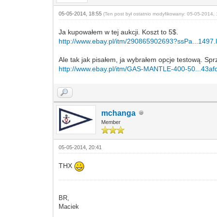
05-05-2014, 18:55
(Ten post był ostatnio modyfikowany: 05-05-2014, 
Ja kupowałem w tej aukcji. Koszt to 5$.
http://www.ebay.pl/itm/290865902693?ssPa...1497.
Ale tak jak pisałem, ja wybrałem opcje testową. Sp
http://www.ebay.pl/itm/GAS-MANTLE-400-50...43a
mchanga
Member
05-05-2014, 20:41
THX
BR,
Maciek