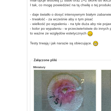
miał opcje testową (2 siatki oraz 2+2 skórki do tło
I tak, co mogę powiedzieć na tą chwilę o tej produkcj
- daje światło o dosyć intensywnym białym zabarwi
- trwałość - za wcześnie aby o tym pisać
- wielkość po wypaleniu - na tyle duża aby nie pojaw
- kolor po wypaleniu - w przeciwieństwie do innych 
to ważne ze względów estetycznych
Testy trwają i jak narazie są obiecujące.
Załączone pliki
Miniatury