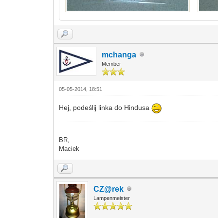
mchanga
Member
05-05-2014, 18:51
Hej, podeślij linka do Hindusa
BR,
Maciek
CZ@rek
Lampenmeister