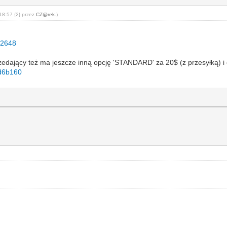
18:57 {2} przez
CZ@rek
.)
l2648
rzedający też ma jeszcze inną opcję 'STANDARD' za 20$ (z przesyłką) i 
fd6b160