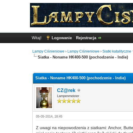
Witaj!
Logowanie
Rejestracja
Lampy Ciśnieniowe
›
Lampy Ciśnieniowe
›
Siatki katalityczne
Siatka - Noname HK400-500 (pochodzenie - Indie)
0 Głosów - 0 Średnio
1
2
3
4
5
Siatka - Noname HK400-500 (pochodzenie - Indie)
CZ@rek
Lampenmeister
05-05-2014, 18:45
Z uwagi na niepowodzenia z siatkami: Anchor, Butte