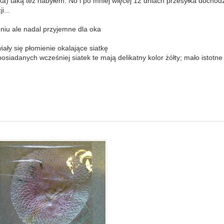
czka) taką też nabyłem. No i po mniej więcej 12 dniach przesyłka dochodz
i...
eniu ale nadal przyjemne dla oka
iały się płomienie okalające siatkę
posiadanych wcześniej siatek te mają delikatny kolor żółty; mało istotn