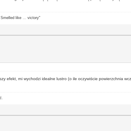
. Smelled like … victory"
epszy efekt, mi wychodzi idealne lustro (o ile oczywiście powierzchnia 
ć.