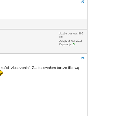
#7
Liczba postów: 963
131
Dołączył: Apr 2013
Reputacja:
3
#8
kości "zlustrzenia". Zastosowałem tarczę filcową