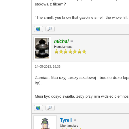
stołowa z filcem?
"The smell, you know that gasoline smell, the whole hill
michal
Homolampus
14-05-2013, 19:33
Zamiast filcu użyj tarczy sizalowej - będzie dużo l
itp).
Musi być dosyć światła, żeby przy nim widzieć ciemnoś
Tyrell
Uberlampiarz