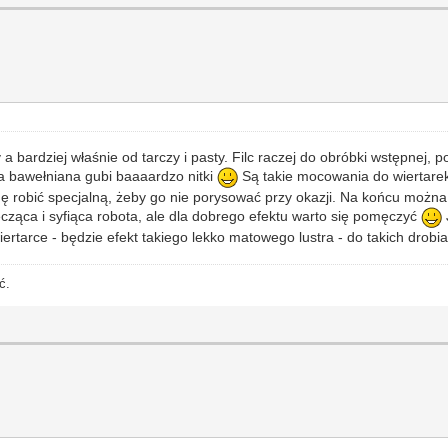
 bardziej właśnie od tarczy i pasty. Filc raczej do obróbki wstępnej, 
za bawełniana gubi baaaardzo nitki
Są takie mocowania do wiertarek
mę robić specjalną, żeby go nie porysować przy okazji. Na końcu możn
cząca i syfiąca robota, ale dla dobrego efektu warto się pomęczyć
rtarce - będzie efekt takiego lekko matowego lustra - do takich drobi
ć.