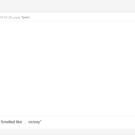
20:02 {2} przez
Tyrell
.)
. Smelled like … victory"