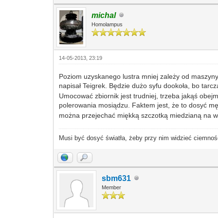
michal
Homolampus
14-05-2013, 23:19
Poziom uzyskanego lustra mniej zależy od maszyny a
napisał Teigrek. Będzie dużo syfu dookoła, bo tarc
Umocować zbiornik jest trudniej, trzeba jakąś obej
polerowania mosiądzu. Faktem jest, że to dosyć mę
można przejechać miękką szczotką miedzianą na wie
Musi być dosyć światła, żeby przy nim widzieć ciemnoś
sbm631
Member