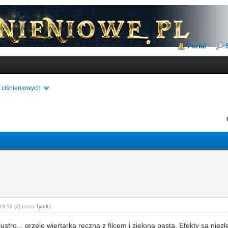
Portal
 ciśnieniowych
19:52 {2} przez
Tyrell
.)
tro... grzeje wiertarką ręczną z filcem i zieloną pastą. Efekty są niezłe