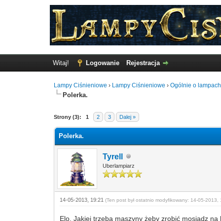
Witaj!
Logowanie
Rejestracja
Lampy Ciśnieniowe
›
Lampy Ciśnieniowe
›
Ogólnie o lampach
Polerka.
Głosów - 0 Średnio
Strony (3):
1
2
3
Dalej »
Polerka.
Tyrell
Uberlampiarz
14-05-2013, 19:21
(Ten post był ostatnio modyfikowany: 14-05-2013, 
Elo. Jakiej trzeba maszyny żeby zrobić mosiądz na lus