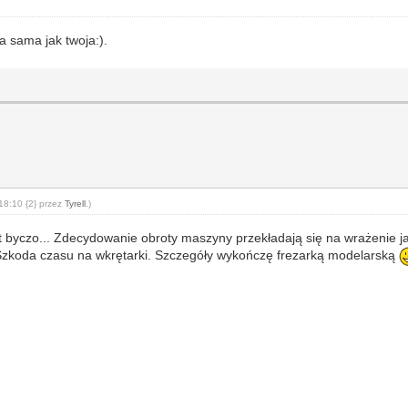
ka sama jak twoja:).
18:10 {2} przez
Tyrell
.)
t byczo... Zdecydowanie obroty maszyny przekładają się na wrażenie ja
. Szkoda czasu na wkrętarki. Szczegóły wykończę frezarką modelarską