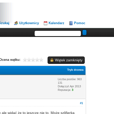
Szukaj
Użytkownicy
Kalendarz
Pomoc
Ocena wątku:
Wątek zamknięty
Tryb drzewa
Liczba postów: 963
131
Dołączył: Apr 2013
Reputacja:
3
#1
 ale widać że to jeszcze nie to. Może szlifierka