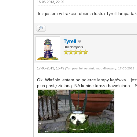
15-05-2013, 22:20
Też jestem w trakcie robienia lustra.Tyrell lampa ta
Tyrell
Uberlampiarz
17-05-2013, 15:49
(Ten post był ostatnio modyfikowany: 17-05-2013, 
Ok. Właśnie jestem po polerce lampy kątówka... jes
plus pastę zieloną. NA koniec tarcza bawełniana..