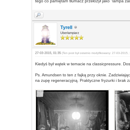
tego co pamiętam tłumacz przełożył jako "lampa ża
Tyrell
Uberlampiarz
27-03-2015, 01:35
(Ten post był ostatnio modyfikowany: 27-03-2015, 
Kiedyś był wątek w temacie na classicpressure. Dos
Ps. Amundsen to ten z fajką przy oknie. Zadziwiają
na zupę regeneracyjną. Praktyczne fryzurki i bra