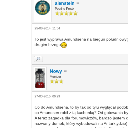
alenstein
Posting Freak
25-08-2014, 11:34
To jest wyprawa Amundsena na biegun południowy(pon
drugim brzegu
Nowy
Member
27-03-2015, 00:29
Co do Amundsena, to by tak od tyłu wyglądał podobn
co Amundsen robił z tą kuchenką? Od gotowania był
A teraz zagadka dla forumowiczów, bardzo jestem 
nazwany domek, który wybudowali na Antarktydzie),