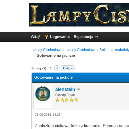
Witaj!
Logowanie
Rejestracja
Lampy Ciśnieniowe
›
Lampy Ciśnieniowe
›
Reklama, materiały
Gotowanie na jachcie
0 Głosów - 0 Średnio
1
2
3
4
5
Strony (2):
1
2
Dalej »
Gotowanie na jachcie
alenstein
Posting Freak
21-08-2014, 13:35
Znalazlem ciekawa fotke z kuchenka Primusa na jach