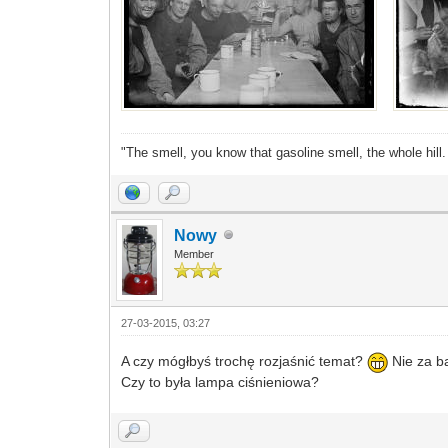
"The smell, you know that gasoline smell, the whole hill
Nowy
Member
27-03-2015, 03:27
A czy mógłbyś trochę rozjaśnić temat?
Nie za ba
Czy to była lampa ciśnieniowa?