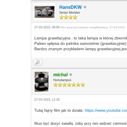
HansDKW
Senior Member
27-03-2015, 09:59
(Ten post był ostatnio modyfikowany: 27-03-2015, 
Lampa grawitacyjna , to taka lampa w której zbiorni
Paliwo spływa do palnika samoistnie (grawitacyjnie) 
Bardzo znanym przykładem lampy grawitacyjnej jest 
michal
Homolampus
27-03-2015, 11:28
Tutaj fajny film jak to działa:
https://www.youtube
Musi być dosyć światła, żeby przy nim widzieć ciemnoś