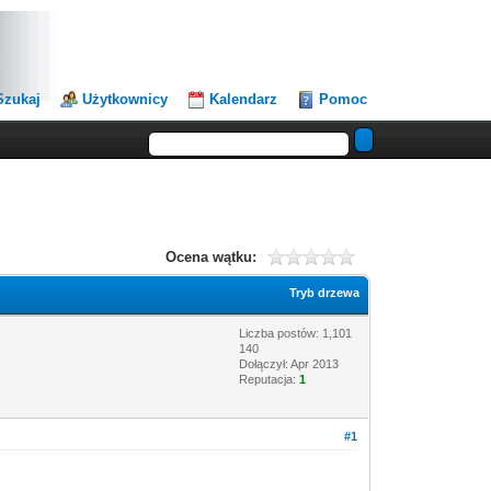
Szukaj
Użytkownicy
Kalendarz
Pomoc
Ocena wątku:
Tryb drzewa
Liczba postów: 1,101
140
Dołączył: Apr 2013
Reputacja:
1
#1