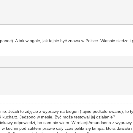
oc). A tak w ogole, jak fajnie być znowu w Polsce. Wlasnie siedze i p
ie. Jeżeli to zdjęcie z wyprawy na biegun (fajnie podkolorowane), to 
 kucharz. Jedzono w mesie. Być może testował jej działanie?
ciekawy odpowiedzi, bo sam nie wiem. W relacji Amundsena z wyprawy 
 w kuchni pod sufitem prawie cały czas paliła się lampa, która dawał