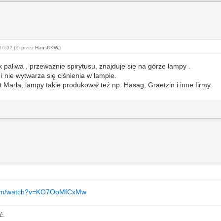
10:02 {2} przez
HansDKW
.)
k paliwa , przeważnie spirytusu, znajduje się na górze lampy .
i nie wytwarza się ciśnienia w lampie.
Marla, lampy takie produkował też np. Hasag, Graetzin i inne firmy.
.com/watch?v=KO7OoMfCxMw
ć.