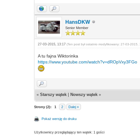
HansDKW
Senior Member
27-03-2015, 13:17
(Ten post był ostatnio modyfikowany: 27-03-2015, 
A tu fajna Wiktorinka
https://www.youtube.com/watch?v=dROpVxy3FGo
«
Starszy wątek
|
Nowszy wątek
»
Strony (2):
1
2
Dalej »
Pokaż wersję do druku
Użytkownicy przeglądający ten wątek: 1 gości