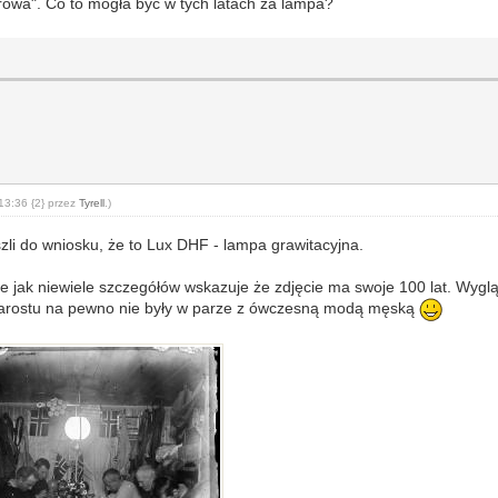
rowa". Co to mogła być w tych latach za lampa?
13:36 {2} przez
Tyrell
.)
zli do wniosku, że to Lux DHF - lampa grawitacyjna.
ce jak niewiele szczegółów wskazuje że zdjęcie ma swoje 100 lat. Wygl
k zarostu na pewno nie były w parze z ówczesną modą męską