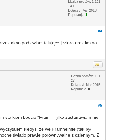
Liczba postów: 1,101
140
Dołączył: Apr 2013
Reputacja:
1
#4
rzez okno podziwiam falujące jezioro oraz las na
Liczba postów: 151
27
Dołączył: Mar 2015
Reputacja:
0
#5
tym statkiem będzie "Fram". Tylko zastanawia mnie,
wyczytałem kiedyś, że we Framheimie (tak był
a mocne światło prawie porównywalne z dziennym. Z