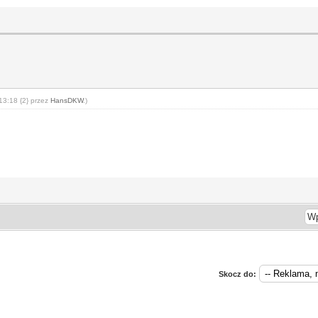
13:18 {2} przez
HansDKW
.)
Skocz do: