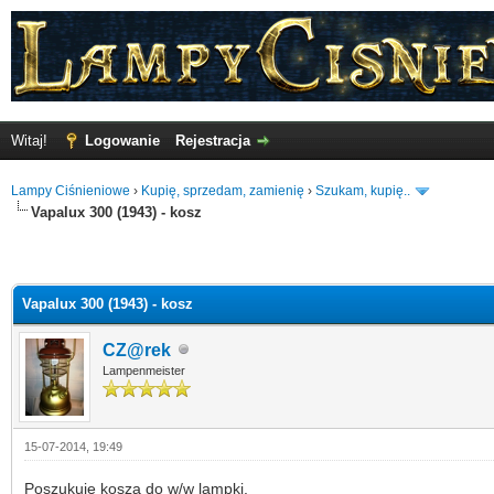
Witaj!
Logowanie
Rejestracja
Lampy Ciśnieniowe
›
Kupię, sprzedam, zamienię
›
Szukam, kupię..
Vapalux 300 (1943) - kosz
Vapalux 300 (1943) - kosz
CZ@rek
Lampenmeister
15-07-2014, 19:49
Poszukuję kosza do w/w lampki.