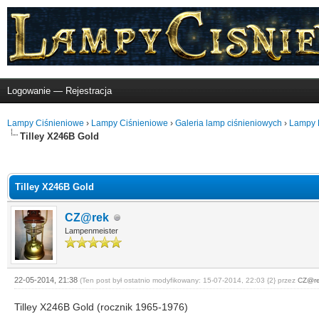
Logowanie
—
Rejestracja
Lampy Ciśnieniowe
›
Lampy Ciśnieniowe
›
Galeria lamp ciśnieniowych
›
Lampy B
Tilley X246B Gold
nio
Tilley X246B Gold
CZ@rek
Lampenmeister
22-05-2014, 21:38
(Ten post był ostatnio modyfikowany: 15-07-2014, 22:03 {2} przez
CZ@r
Tilley X246B Gold (rocznik 1965-1976)