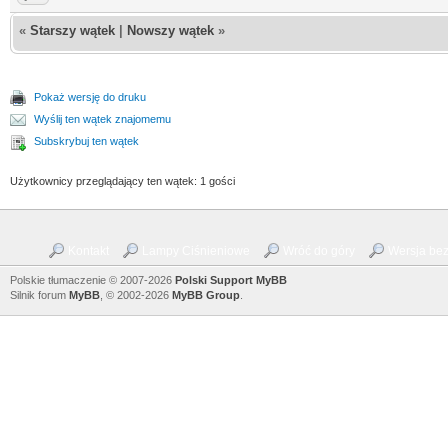
«
Starszy wątek
|
Nowszy wątek
»
Pokaż wersję do druku
Wyślij ten wątek znajomemu
Subskrybuj ten wątek
Użytkownicy przeglądający ten wątek: 1 gości
Kontakt
Lampy Ciśnieniowe
Wróć do góry
Wersja bez 
Polskie tłumaczenie © 2007-2026
Polski Support MyBB
Silnik forum
MyBB
, © 2002-2026
MyBB Group
.