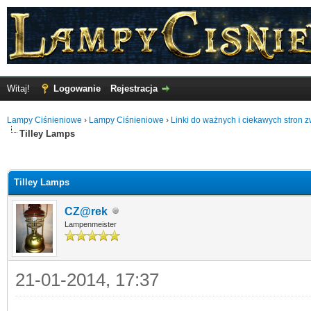
Witaj!
Logowanie
Rejestracja
Lampy Ciśnieniowe
›
Lampy Ciśnieniowe
›
Linki do ważnych i ciekawych stron 
Tilley Lamps
o
Tilley Lamps
CZ@rek
Lampenmeister
21-01-2014, 17:37