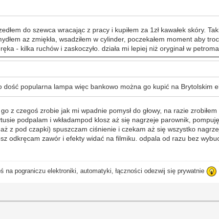
zedłem do szewca wracając z pracy i kupiłem za 1zł kawałek skóry. Taki
 mydłem az zmiękła, wsadziłem w cylinder, poczekałem moment aby tro
ręka - kilka ruchów i zaskoczyło. działa mi lepiej niż oryginał w petro
To dość popularna lampa więc bankowo można go kupić na Brytolskim 
ez go z czegoś zrobie jak mi wpadnie pomysł do głowy, na razie zrobił
ytusie podpalam i wkładampod klosz aż się nagrzeje parownik, pompuję
li aż z pod czapki) spuszczam ciśnienie i czekam aż się wszystko nagr
osz odkręcam zawór i efekty widać na filmiku. odpala od razu bez wy
ś na pograniczu elektroniki, automatyki, łączności odezwij się prywatnie