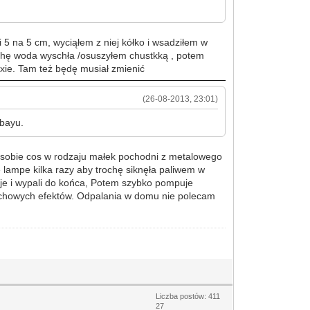
 5 na 5 cm, wyciąłem z niej kółko i wsadziłem w
chę woda wyschła /osuszyłem chustkką , potem
maxie. Tam też będę musiał zmienić
(26-08-2013, 23:01)
ebayu.
em sobie cos w rodzaju małek pochodni z metalowego
 lampe kilka razy aby trochę siknęła paliwem w
zeje i wypali do końca, Potem szybko pompuje
buchowych efektów. Odpalania w domu nie polecam
Liczba postów: 411
27