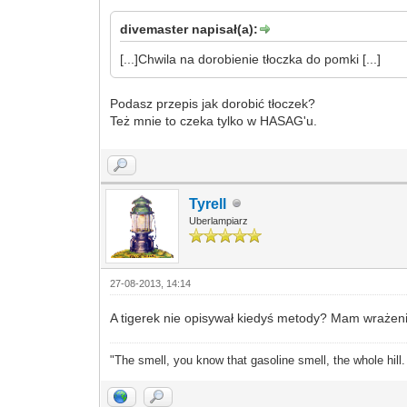
divemaster napisał(a):
[...]Chwila na dorobienie tłoczka do pomki [...]
Podasz przepis jak dorobić tłoczek?
Też mnie to czeka tylko w HASAG'u.
Tyrell
Uberlampiarz
27-08-2013, 14:14
A tigerek nie opisywał kiedyś metody? Mam wrażeni
"The smell, you know that gasoline smell, the whole hill