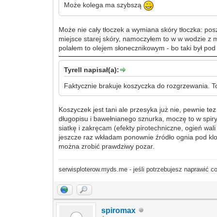
Może kolega ma szybszą
Może nie cały tłoczek a wymiana skóry tłoczka: pos
miejsce starej skóry, namoczyłem to w w wodzie z
polałem to olejem słonecznikowym - bo taki był pod 
Tyrell napisał(a):
Faktycznie brakuje koszyczka do rozgrzewania. 
Koszyczek jest tani ale przesyka już nie, pewnie t
długopisu i bawełnianego sznurka, moczę to w spir
siatkę i zakręcam (efekty pirotechniczne, ogień wa
jeszcze raz wkładam ponownie źródło ognia pod kl
można zrobić prawdziwy pozar.
serwisploterow.myds.me - jeśli potrzebujesz naprawić co
spiromax