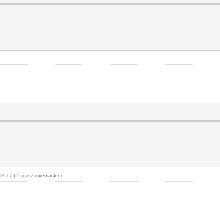
18:17 {2} przez
divemaster
.)