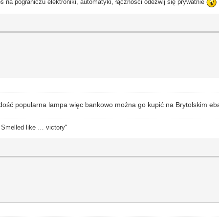
ś na pograniczu elektroniki, automatyki, łączności odezwij się prywatnie
 dość popularna lampa więc bankowo można go kupić na Brytolskim eb
. Smelled like … victory"