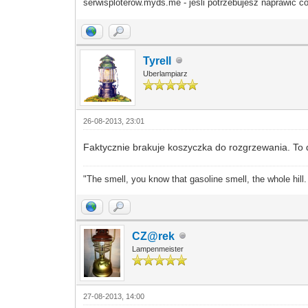
serwisploterow.myds.me - jeśli potrzebujesz naprawić co
Tyrell
Uberlampiarz
26-08-2013, 23:01
Faktycznie brakuje koszyczka do rozgrzewania. To
"The smell, you know that gasoline smell, the whole hill
CZ@rek
Lampenmeister
27-08-2013, 14:00