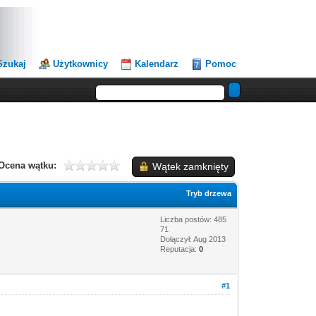
Szukaj
Użytkownicy
Kalendarz
Pomoc
Ocena wątku:
Wątek zamknięty
Tryb drzewa
Liczba postów: 485
71
Dołączył: Aug 2013
Reputacja:
0
#1