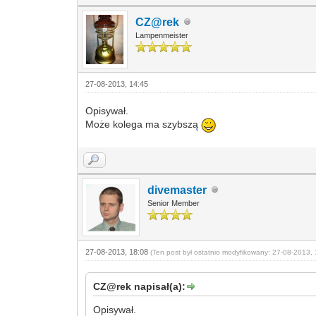
CZ@rek
Lampenmeister
27-08-2013, 14:45
Opisywał.
Może kolega ma szybszą
divemaster
Senior Member
27-08-2013, 18:08
(Ten post był ostatnio modyfikowany: 27-08-2013, 
CZ@rek napisał(a):
Opisywał.