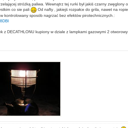
lającej stróżką paliwa. Wewnątrz tej rurki był jakiś czarny zwęglony o
stkim co sie pali
Od nafty , jakiejś rozpałce do grila, nawet na ropi
 w kontrolowany sposób nagrzać bez efektów pirotechnicznych.:
58DBI
alaxek z DECATHLONU kupiony w dziale z lampkami gazowymi 2 otworow