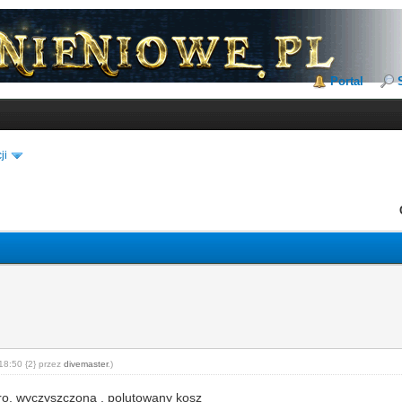
Portal
ji
18:50 {2} przez
divemaster
.)
ro, wyczyszczona , polutowany kosz