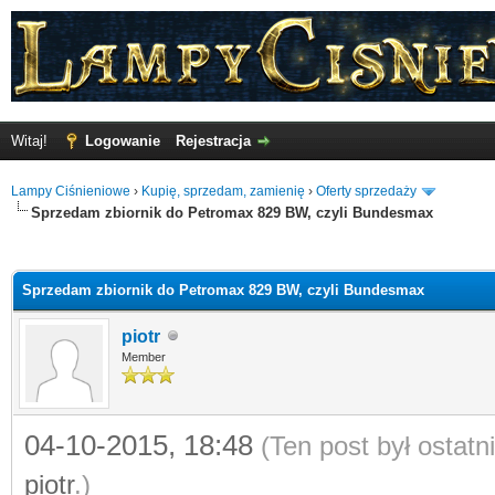
Witaj!
Logowanie
Rejestracja
Lampy Ciśnieniowe
›
Kupię, sprzedam, zamienię
›
Oferty sprzedaży
Sprzedam zbiornik do Petromax 829 BW, czyli Bundesmax
o
Sprzedam zbiornik do Petromax 829 BW, czyli Bundesmax
piotr
Member
04-10-2015, 18:48
(Ten post był ostat
piotr
.)