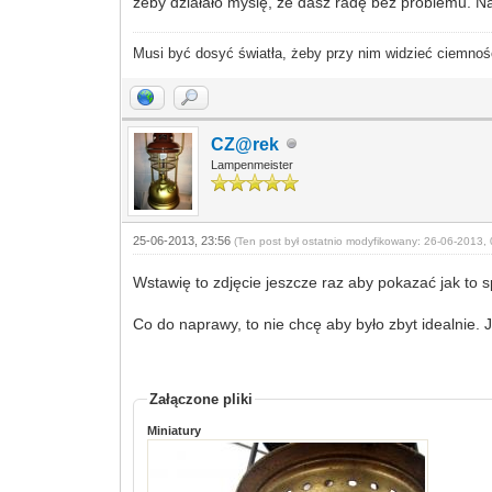
żeby działało myślę, że dasz radę bez problemu. Na 
Musi być dosyć światła, żeby przy nim widzieć ciemnoś
CZ@rek
Lampenmeister
25-06-2013, 23:56
(Ten post był ostatnio modyfikowany: 26-06-2013, 
Wstawię to zdjęcie jeszcze raz aby pokazać jak to 
Co do naprawy, to nie chcę aby było zbyt idealnie. J
Załączone pliki
Miniatury