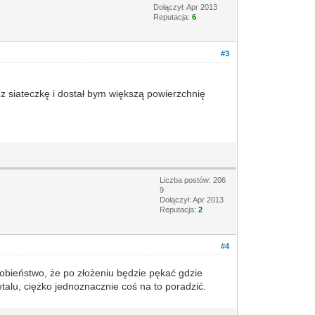
Dołączył: Apr 2013
Reputacja:
6
#3
zez siateczkę i dostał bym większą powierzchnię
Liczba postów: 206
9
Dołączył: Apr 2013
Reputacja:
2
#4
dobieństwo, że po złożeniu będzie pękać gdzie
alu, ciężko jednoznacznie coś na to poradzić.