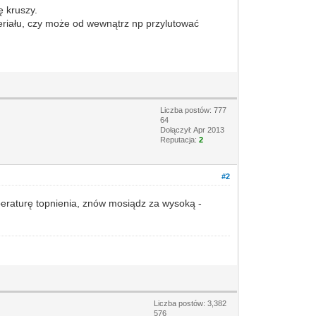
ę kruszy.
eriału, czy może od wewnątrz np przylutować
Liczba postów: 777
64
Dołączył: Apr 2013
Reputacja:
2
#2
eraturę topnienia, znów mosiądz za wysoką -
Liczba postów: 3,382
576