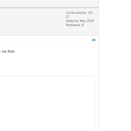
Liczba postów: 411
27
Dołączył: May 2013
Reputacja:
1
#9
 na foto.