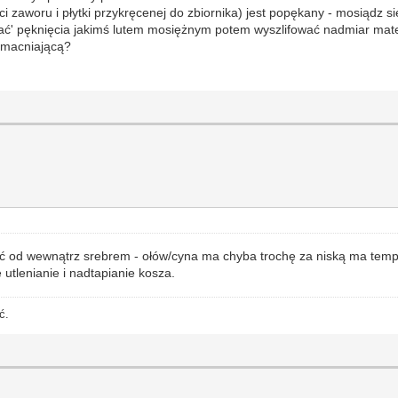
i zaworu i płytki przykręcenej do zbiornika) jest popękany - mosiądz si
lać' pęknięcia jakimś lutem mosiężnym potem wyszlifować nadmiar mat
zmacniającą?
wać od wewnątrz srebrem - ołów/cyna ma chyba trochę za niską ma temp
utlenianie i nadtapianie kosza.
ć.