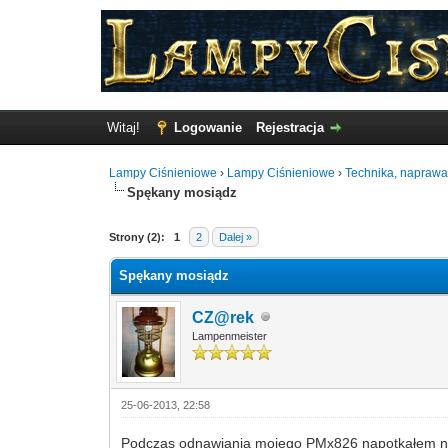
Witaj!
Logowanie
Rejestracja
Lampy Ciśnieniowe
›
Lampy Ciśnieniowe
›
Technika, naprawa
Spękany mosiądz
Głosów - 3 Średnio
Strony (2):
1
2
Dalej »
Spękany mosiądz
CZ@rek
Lampenmeister
25-06-2013, 22:58
Podczas odnawiania mojego PMx826 napotkałem n