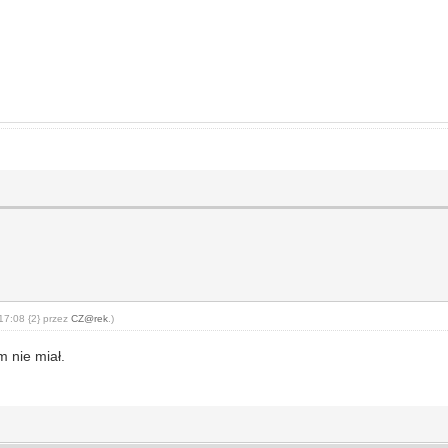
17:08 {2} przez
CZ@rek
.)
m nie miał.