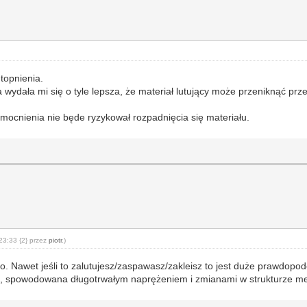
topnienia.
ka wydała mi się o tyle lepsza, że materiał lutujący może przeniknąć pr
mocnienia nie będe ryzykował rozpadnięcia się materiału.
23:33 {2} przez
piotr
.)
o. Nawet jeśli to zalutujesz/zaspawasz/zakleisz to jest duże prawdopo
ch, spowodowana długotrwałym naprężeniem i zmianami w strukturze met