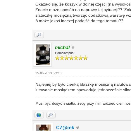
Okazało się, że koszyk w dolnej części (na wysokośc
Znacie może sposób na naprawę tej sytuacji?? 'Za
siateczkę mosiężną tworząc dodatkową warstwę w
A może jakoś inaczej podejść do tego tematu??
michal
Homolampus
25-06-2013, 23:13
Najlepiej by było cienką blaszkę mosiężną naluto
lutowanie mosiądzem spowoduje jednocześnie silne 
Musi być dosyć światła, żeby przy nim widzieć ciemnoś
CZ@rek