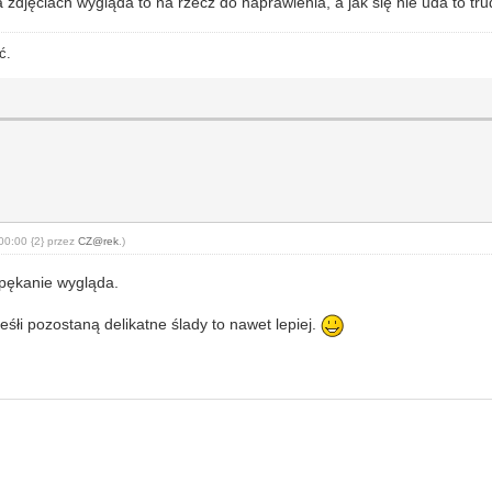
zdjęciach wygląda to na rzecz do naprawienia, a jak się nie uda to tru
ć.
00:00 {2} przez
CZ@rek
.)
spękanie wygląda.
eśłi pozostaną delikatne ślady to nawet lepiej.