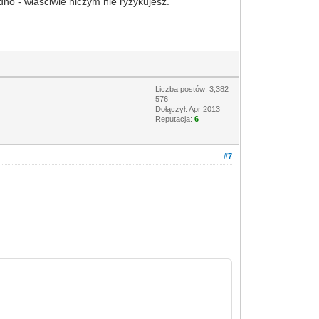
dno - właściwie niczym nie ryzykujesz.
Liczba postów: 3,382
576
Dołączył: Apr 2013
Reputacja:
6
#7