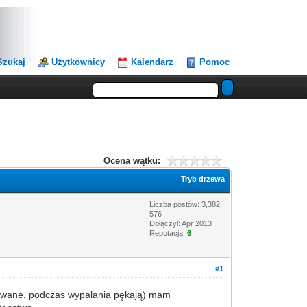
Szukaj
Użytkownicy
Kalendarz
Pomoc
Ocena wątku:
Tryb drzewa
Liczba postów: 3,382
576
Dołączył: Apr 2013
Reputacja:
6
#1
e porwane, podczas wypalania pękają) mam