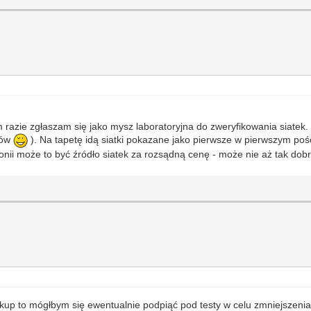
 razie zgłaszam się jako mysz laboratoryjna do zweryfikowania siatek. 
ków
). Na tapetę idą siatki pokazane jako pierwsze w pierwszym poście
nii może to być źródło siatek za rozsądną cenę - może nie aż tak dob
kup to mógłbym się ewentualnie podpiąć pod testy w celu zmniejszenia 