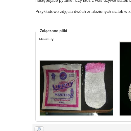
następujące pytanie. Czy ktoś z was używał siatek
Przykładowe zdjęcia dwóch znalezionych siatek w z
Załączone pliki
Miniatury