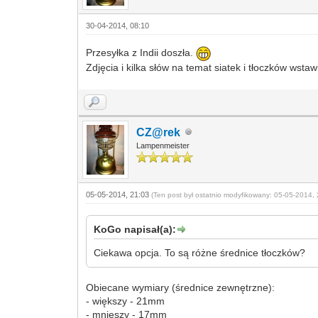
30-04-2014, 08:10
Przesyłka z Indii doszła.
Zdjęcia i kilka słów na temat siatek i tłoczków wst
CZ@rek
Lampenmeister
05-05-2014, 21:03
(Ten post był ostatnio modyfikowany: 05-05-2014, 
KoGo napisał(a):
Ciekawa opcja. To są różne średnice tłoczków?
Obiecane wymiary (średnice zewnętrzne):
- większy - 21mm
- mnieszy - 17mm