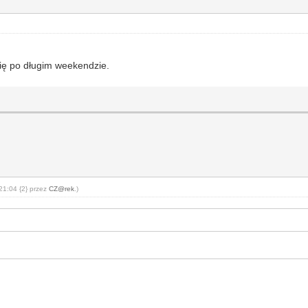
awię po długim weekendzie.
21:04 {2} przez
CZ@rek
.)