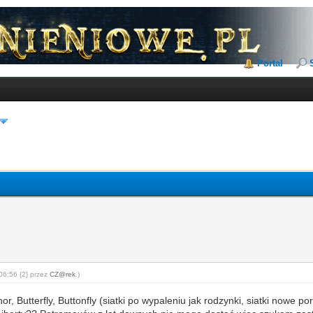
Portal
06:56 {2} przez
CZ@rek
.)
hor, Butterfly, Buttonfly (siatki po wypaleniu jak rodzynki, siatki now