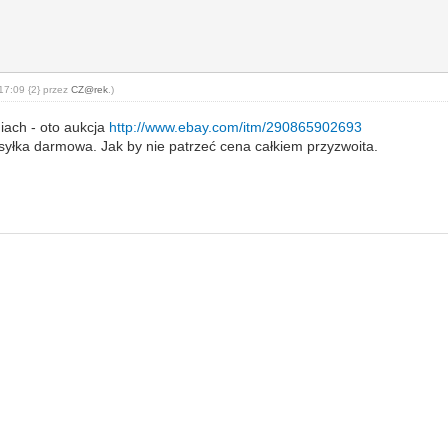
17:09 {2} przez
CZ@rek
.)
iach - oto aukcja
http://www.ebay.com/itm/290865902693
syłka darmowa. Jak by nie patrzeć cena całkiem przyzwoita.