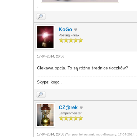
KoGo
Posting Freak
17-04-2014, 20:36
Ciekawa opcja. To są różne średnice tłoczków?
Skype: kogo..
CZ@rek
Lampenmeister
17-04-2014, 20:38
(Ten post był ostatnio modyfikowany: 17-04-2014, 