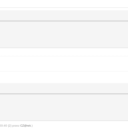
20:40 {2} przez
CZ@rek
.)