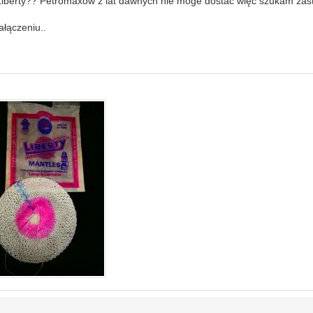
 Liberty?? Petromaxów z lat dawnych nie moge dostać więc szukam zas
ałączeniu..