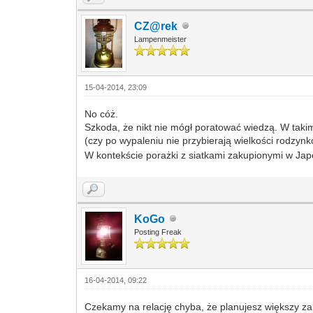
CZ@rek
Lampenmeister
15-04-2014, 23:09
No cóż.
Szkoda, że nikt nie mógł poratować wiedzą. W takim
(czy po wypaleniu nie przybierają wielkości rodzyn
W kontekście porażki z siatkami zakupionymi w Japo
KoGo
Posting Freak
16-04-2014, 09:22
Czekamy na relację chyba, że planujesz większy za