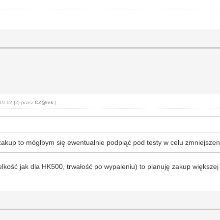
19:12 {2} przez
CZ@rek
.)
akup to mógłbym się ewentualnie podpiąć pod testy w celu zmniejszeni
ielkość jak dla HK500, trwałość po wypaleniu) to planuję zakup większe