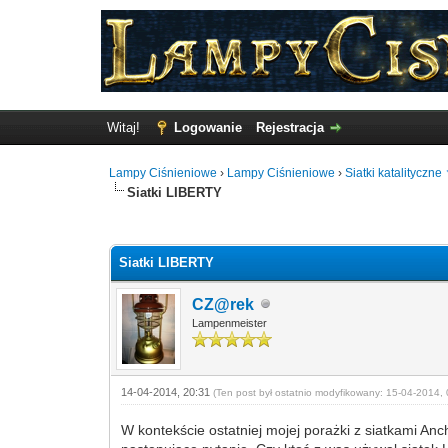
Witaj!
Logowanie
Rejestracja
Lampy Ciśnieniowe
›
Lampy Ciśnieniowe
›
Siatki katalityczne
Siatki LIBERTY
0 Głosów - 0 Średnio
1
2
3
4
5
Siatki LIBERTY
CZ@rek
Lampenmeister
14-04-2014, 20:31
(Ten post był ostatnio modyfikowany: 15-04-2014, 
W kontekście ostatniej mojej porażki z siatkami Anc