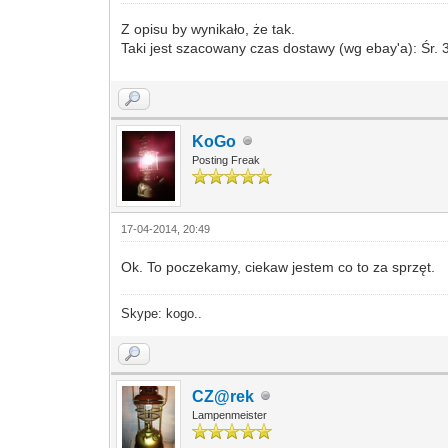
Z opisu by wynikało, że tak.
Taki jest szacowany czas dostawy (wg ebay'a): Śr. 
KoGo
Posting Freak
17-04-2014, 20:49
Ok. To poczekamy, ciekaw jestem co to za sprzęt.
Skype: kogo..
CZ@rek
Lampenmeister