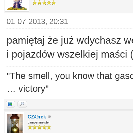
01-07-2013, 20:31
pamiętaj że już wdychasz w
i pojazdów wszelkiej maści (
"The smell, you know that gasol
… victory"
CZ@rek
Lampenmeister