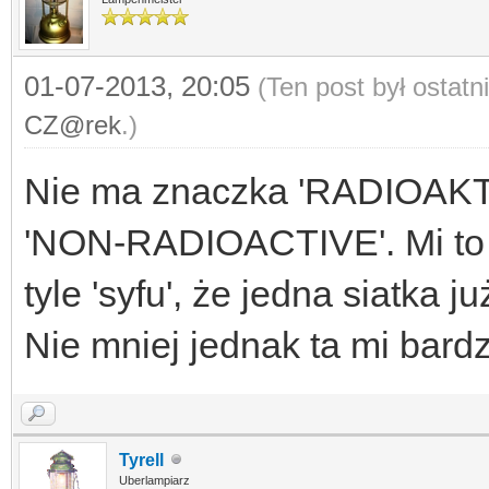
01-07-2013, 20:05
(Ten post był ostat
CZ@rek
.)
Nie ma znaczka 'RADIOAKTY
'NON-RADIOACTIVE'. Mi to t
tyle 'syfu', że jedna siatka 
Nie mniej jednak ta mi bar
Tyrell
Uberlampiarz