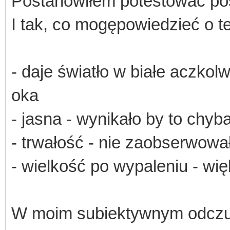
Postanowiłem potestować posi
I tak, co mogępowiedzieć o tej
- daje światło w białe aczkol
oka
- jasna - wynikało by to chyb
- trwałość - nie zaobserwow
- wielkość po wypaleniu - 
W moim subiektywnym odczuc