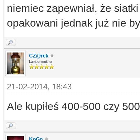
niemiec zapewniał, że siatk
opakowani jednak już nie był
CZ@rek
Lampenmeister
21-02-2014, 18:43
Ale kupiłeś 400-500 czy 50
KoGo