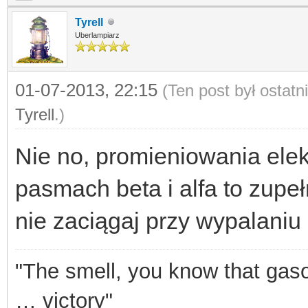
Tyrell
Uberlampiarz
01-07-2013, 22:15
(Ten post był ostat
Tyrell
.)
Nie no, promieniowania ele
pasmach beta i alfa to zupełn
nie zaciągaj przy wypalaniu 
"The smell, you know that gasol
… victory"