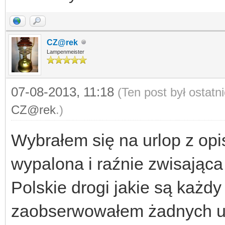
CZ@rek
Lampenmeister
07-08-2013, 11:18
(Ten post był ostat
CZ@rek
.)
Wybrałem się na urlop z opi
wypalona i raźnie zwisając
Polskie drogi jakie są każdy
zaobserwowałem żadnych uby