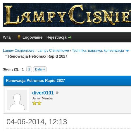
Witaj!
Logowanie
Rejestracja
Lampy Ciśnieniowe
›
Lampy Ciśnieniowe
›
Technika, naprawa, konserwacja
Renowacja Petromax Rapid 2827
Strony (2):
1
2
Dalej »
Renowacja Petromax Rapid 2827
diver0101
Junior Member
04-06-2014, 12:13