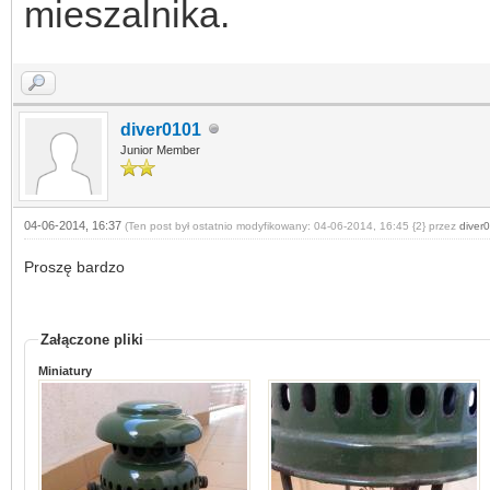
mieszalnika.
diver0101
Junior Member
04-06-2014, 16:37
(Ten post był ostatnio modyfikowany: 04-06-2014, 16:45 {2} przez
diver
Proszę bardzo
Załączone pliki
Miniatury