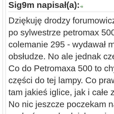
Sig9m napisał(a):
Dziękuję drodzy forumowic
po sylwestrze petromax 50
colemanie 295 - wydawał mi 
obsłudze. No ale jednak c
Co do Petromaxa 500 to ch
części do tej lampy. Co pr
tam jakieś iglice, jak i cał
No nic jeszcze poczekam n