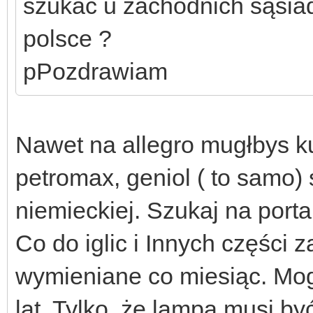
szukać u zachodnich sąsia
polsce ?
pPozdrawiam
Nawet na allegro mugłbys ku
petromax, geniol ( to samo) 
niemieckiej. Szukaj na porta
Co do iglic i Innych części
wymieniane co miesiąc. Mog
lat. Tylko, że lampa musi b