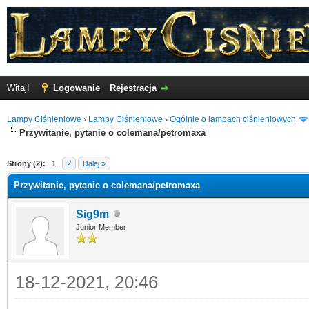
Witaj!
Logowanie
Rejestracja
Lampy Ciśnieniowe
›
Lampy Ciśnieniowe
›
Ogólnie o lampach ciśnieniowych
Przywitanie, pytanie o colemana/petromaxa
o
Strony (2):
1
2
Dalej »
Przywitanie, pytanie o colemana/petromaxa
Sig9m
Junior Member
18-12-2021, 20:46