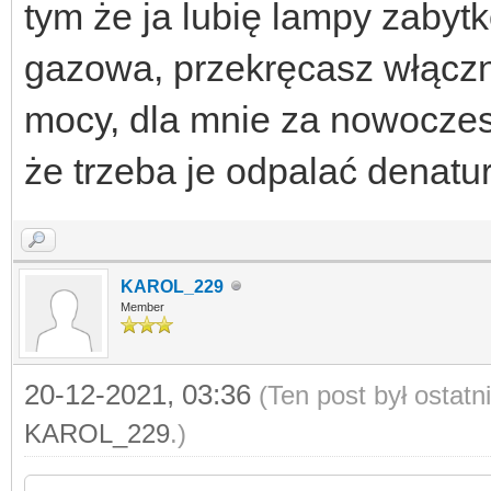
tym że ja lubię lampy zabyt
gazowa, przekręcasz włączn
mocy, dla mnie za nowoczesn
że trzeba je odpalać denatur
KAROL_229
Member
20-12-2021, 03:36
(Ten post był ostat
KAROL_229
.)