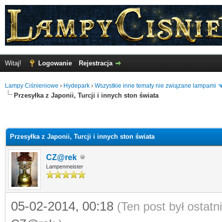
Witaj!
Logowanie
Rejestracja
Lampy Ciśnieniowe
›
Hydepark
›
Wszystkie inne tematy nie związane lampami
Przesyłka z Japonii, Turcji i innych ston świata
Przesyłka z Japonii, Turcji i innych ston świata
CZ@rek
Lampenmeister
05-02-2014, 00:18
(Ten post był ostat