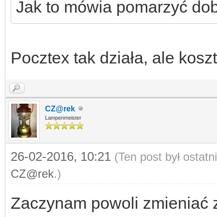
Jak to mówia pomarzyć dobr
Pocztex tak działa, ale koszt
CZ@rek
Lampenmeister
26-02-2016, 10:21
(Ten post był ostat
CZ@rek
.)
Zaczynam powoli zmieniać z