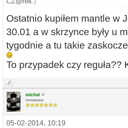
CZ@rek
.)
Ostatnio kupiłem mantle w J
30.01 a w skrzynce były u m
tygodnie a tu takie zaskocz
To przypadek czy reguła?? 
michal
Homolampus
05-02-2014, 10:19