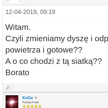
12-04-2019, 09:19
Witam.
Czyli zmieniamy dyszę i od
powietrza i gotowe??
A o co chodzi z tą siatką??
Borato
KoGo
Posting Freak