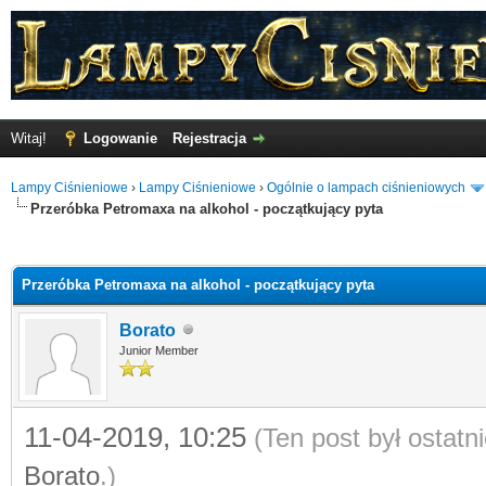
Witaj!
Logowanie
Rejestracja
Lampy Ciśnieniowe
›
Lampy Ciśnieniowe
›
Ogólnie o lampach ciśnieniowych
Przeróbka Petromaxa na alkohol - początkujący pyta
o
Przeróbka Petromaxa na alkohol - początkujący pyta
Borato
Junior Member
11-04-2019, 10:25
(Ten post był ostat
Borato
.)