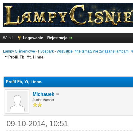
Witaj!
Logowanie
Rejestracja
Lampy Ciśnieniowe
›
Hydepark
›
Wszystkie inne tematy nie związane lampami
Profil Fb, Yt, i inne.
Profil Fb, Yt, i inne.
Michauek
Junior Member
09-10-2014, 10:51