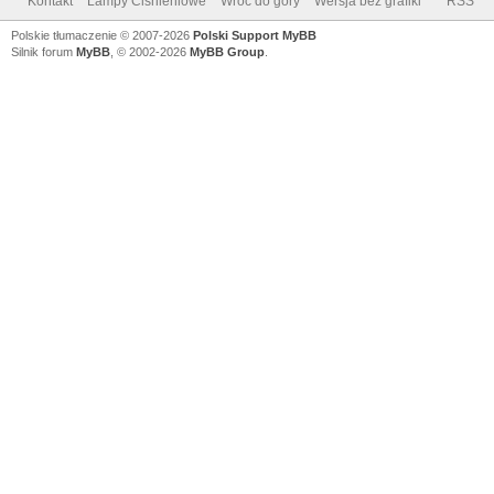
Kontakt
Lampy Ciśnieniowe
Wróć do góry
Wersja bez grafiki
RSS
Polskie tłumaczenie © 2007-2026
Polski Support MyBB
Silnik forum
MyBB
, © 2002-2026
MyBB Group
.