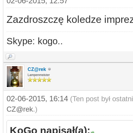
02-06-2015, 12:57
Zazdroszczę koledze imprez
Skype: kogo..
CZ@rek
Lampenmeister
02-06-2015, 16:14
(Ten post był ostat
CZ@rek
.)
KoGo napisał(a):