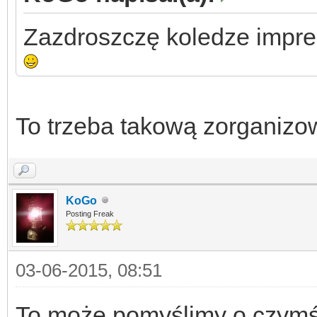
Zazdroszczę koledze imprez
To trzeba takową zorganiz
KoGo
Posting Freak
03-06-2015, 08:51
To może pomyślimy o czymś.