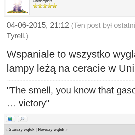
Uberlampiarz
04-06-2015, 21:12
(Ten post był ostat
Tyrell
.)
Wspaniale to wszystko wyglą
lampy leżą na ceracie w Un
"The smell, you know that gasol
… victory"
«
Starszy wątek
|
Nowszy wątek
»