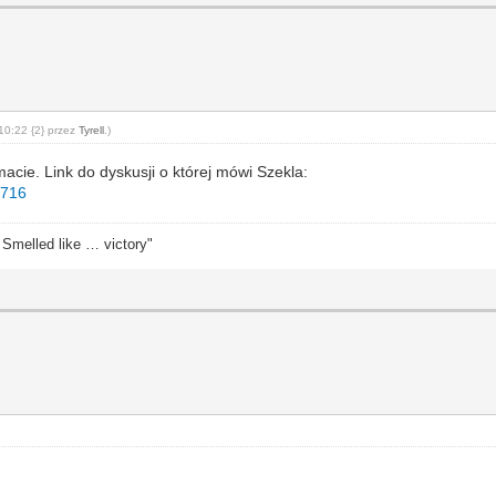
10:22 {2} przez
Tyrell
.)
cie. Link do dyskusji o której mówi Szekla:
1716
. Smelled like … victory"