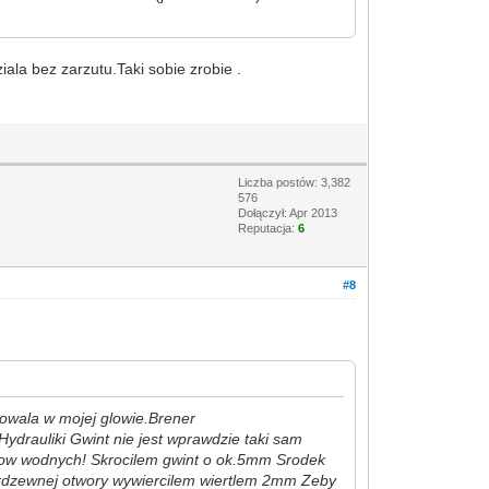
iala bez zarzutu.Taki sobie zrobie .
Liczba postów: 3,382
576
Dołączył: Apr 2013
Reputacja:
6
#8
rowala w mojej glowie.Brener
Hydrauliki Gwint nie jest wprawdzie taki sam
ikow wodnych! Skrocilem gwint o ok.5mm Srodek
erdzewnej otwory wywiercilem wiertlem 2mm Zeby