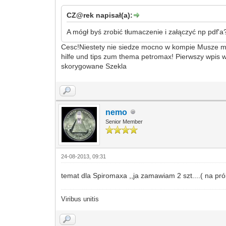
CZ@rek napisał(a):
A mógł byś zrobić tłumaczenie i załączyć np pdf'a
Cesc!Niestety nie siedze mocno w kompie Musze m
hilfe und tips zum thema petromax! Pierwszy wpis ws
skorygowane Szekla
nemo
Senior Member
24-08-2013, 09:31
temat dla Spiromaxa ,,ja zamawiam 2 szt....( na prób
Viribus unitis