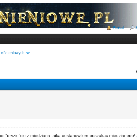
Portal
 ciśnieniowych
nej "gryzie"sie z miedziana fajka postanowilem poszukac miedzianego!