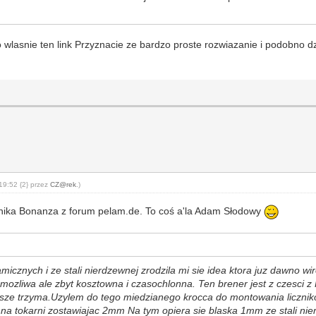
o wlasnie ten link Przyznacie ze bardzo proste rozwiazanie i podobno dz
19:52 {2} przez
CZ@rek
.)
ownika Bonanza z forum pelam.de. To coś a'la Adam Słodowy
icznych i ze stali nierdzewnej zrodzila mi sie idea ktora juz dawno wi
ozliwa ale zbyt kosztowna i czasochlonna. Ten brener jest z czesci z 
iejsze trzyma.Uzylem do tego miedzianego krocca do montowania liczn
a tokarni zostawiajac 2mm Na tym opiera sie blaska 1mm ze stali ni