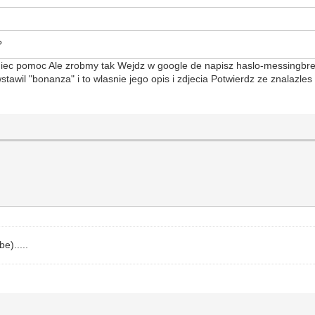
?
iec pomoc Ale zrobmy tak Wejdz w google de napisz haslo-messingbr
tawil "bonanza" i to wlasnie jego opis i zdjecia Potwierdz ze znalazle
e).....