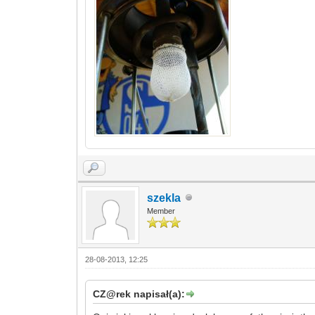
szekla
Member
28-08-2013, 12:25
CZ@rek napisał(a):