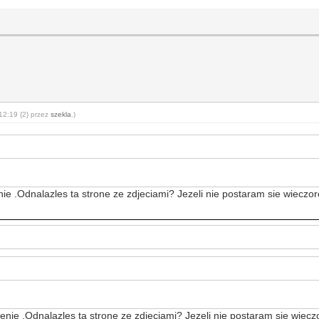
12:19 {2} przez
szekla
.)
e .Odnalazles ta strone ze zdjeciami? Jezeli nie postaram sie wieczo
nie .Odnalazles ta strone ze zdjeciami? Jezeli nie postaram sie wiec