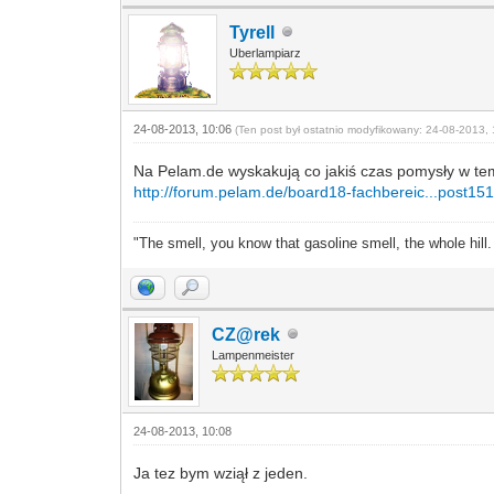
Tyrell
Uberlampiarz
24-08-2013, 10:06
(Ten post był ostatnio modyfikowany: 24-08-2013, 
Na Pelam.de wyskakują co jakiś czas pomysły w tema
http://forum.pelam.de/board18-fachbereic...post15
"The smell, you know that gasoline smell, the whole hill
CZ@rek
Lampenmeister
24-08-2013, 10:08
Ja tez bym wziął z jeden.