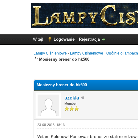
Witaj!
Logowanie
Rejestracja
Lampy Ciśnieniowe
›
Lampy Ciśnieniowe
›
Ogólnie o lampach
Mosiezny brener do hk500
Głosów - 0 Średnio
Mosiezny brener do hk500
szekla
Member
23-08-2013, 18:13
Witam Kolegow! Poniewaz brener ze stali nierdzew