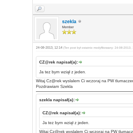
szekla
Member
24-08-2013, 12:14
(Ten post był ostatnio modyfikowany: 24-08-2013, 
CZ@rek napisał(a):
Ja tez bym wziął z jeden.
Witaj Cz@rek wyslalem Ci wczoraj na PW tlumaczeni
Pozdrawiam Szekla
szekla napisał(a):
CZ@rek napisał(a):
Ja tez bym wziął z jeden.
Witaj Cz@rek wyslalem Ci wczoraj na PW tlumacze