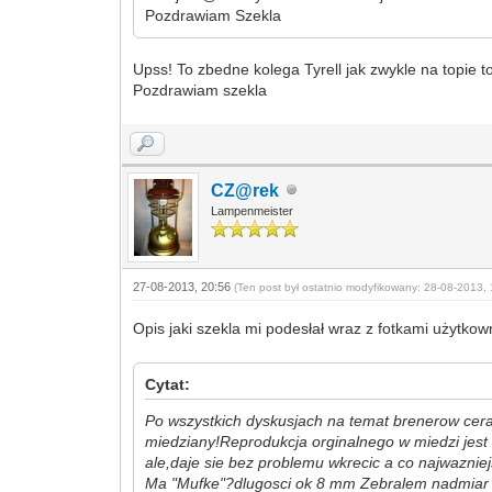
Pozdrawiam Szekla
Upss! To zbedne kolega Tyrell jak zwykle na topie t
Pozdrawiam szekla
CZ@rek
Lampenmeister
27-08-2013, 20:56
(Ten post był ostatnio modyfikowany: 28-08-2013, 
Opis jaki szekla mi podesłał wraz z fotkami użytk
Cytat:
Po wszystkich dyskusjach na temat brenerow ceram
miedziany!Reprodukcja orginalnego w miedzi jest m
ale,daje sie bez problemu wkrecic a co najwazn
Ma "Mufke"?dlugosci ok 8 mm Zebralem nadmiar n