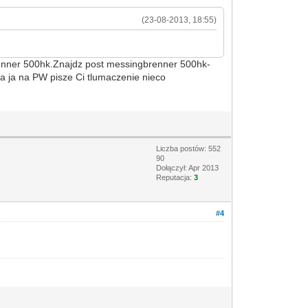
(23-08-2013, 18:55)
enner 500hk.Znajdz post messingbrenner 500hk-
s a ja na PW pisze Ci tlumaczenie nieco
Liczba postów: 552
90
Dołączył: Apr 2013
Reputacja:
3
#4