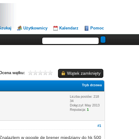
Szukaj
Użytkownicy
Kalendarz
Pomoc
Ocena wątku:
Wątek zamknięty
Tryb drzewa
Liczba postów: 218
34
Dołączył: May 2013
Reputacja:
1
#1
 Znalazlem w google de brener miedziany do hk 500