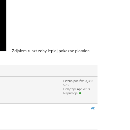
Zdjalem ruszt zeby lepiej pokazac plomien .
Liczba postów: 3,382
576
Dołączył: Apr 2013
Reputacja:
6
#2