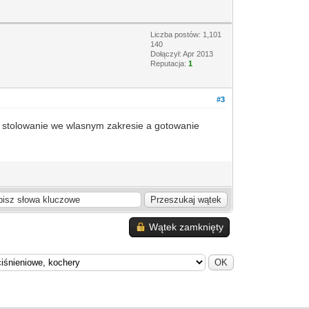
Liczba postów: 1,101
140
Dołączył: Apr 2013
Reputacja:
1
#3
to stolowanie we wlasnym zakresie a gotowanie
Wątek zamknięty