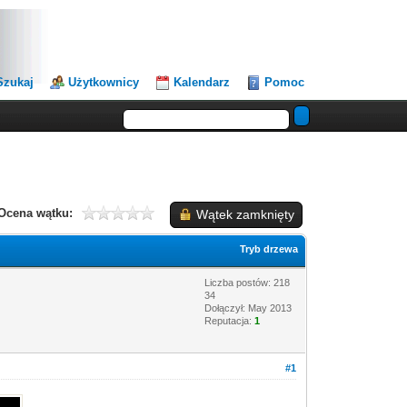
Szukaj
Użytkownicy
Kalendarz
Pomoc
Ocena wątku:
Wątek zamknięty
Tryb drzewa
Liczba postów: 218
34
Dołączył: May 2013
Reputacja:
1
#1