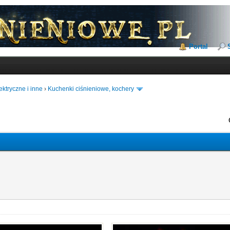
Portal
ktryczne i inne
›
Kuchenki ciśnieniowe, kochery