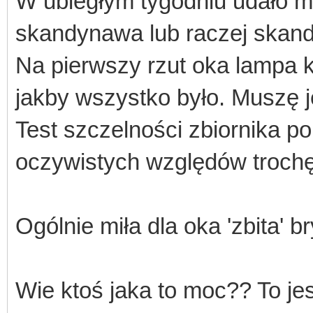
W ubiegłym tygodniu udało m
skandynawa lub raczej skan
Na pierwszy rzut oka lampa k
jakby wszystko było. Muszę j
Test szczelności zbiornika po 
oczywistych względów troch
Ogólnie miła dla oka 'zbita' 
Wie ktoś jaka to moc?? To je