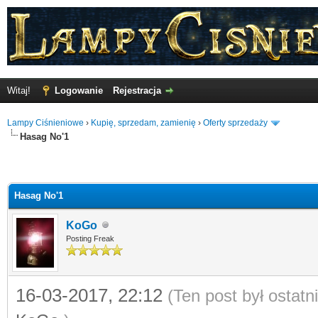
Witaj!
Logowanie
Rejestracja
Lampy Ciśnieniowe
›
Kupię, sprzedam, zamienię
›
Oferty sprzedaży
Hasag No'1
Hasag No'1
KoGo
Posting Freak
16-03-2017, 22:12
(Ten post był ostat