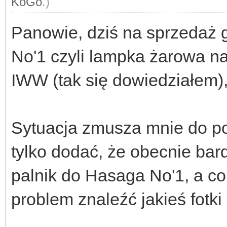
KoGo
.)
Panowie, dziś na sprzedaż 
No'1 czyli lampka żarowa na 
IWW (tak się dowiedziałem),
Sytuacja zmusza mnie do po
tylko dodać, że obecnie ba
palnik do Hasaga No'1, a c
problem znaleźć jakieś fotk