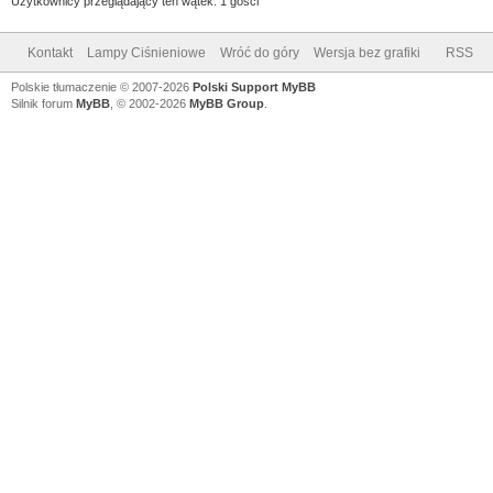
Użytkownicy przeglądający ten wątek: 1 gości
Kontakt
Lampy Ciśnieniowe
Wróć do góry
Wersja bez grafiki
RSS
Polskie tłumaczenie © 2007-2026
Polski Support MyBB
Silnik forum
MyBB
, © 2002-2026
MyBB Group
.