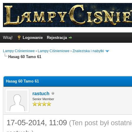
Witaj!
Logowanie
Rejestracja
Lampy Ciśnieniowe
›
Lampy Ciśnieniowe
›
Znaleziska i nabytki
Hasag 60 Tamo 61
Hasag 60 Tamo 61
rastuch
Senior Member
17-05-2014, 11:09
(Ten post był ostat