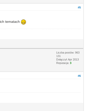
#5
kich tematach
Liczba postów: 963
131
Dołączył: Apr 2013
Reputacja:
3
#6