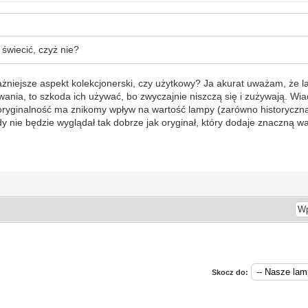
 świecić, czyż nie?
e ważniejsze aspekt kolekcjonerski, czy użytkowy? Ja akurat uważam, że
nia, to szkoda ich używać, bo zwyczajnie niszczą się i zużywają. Wia
 oryginalność ma znikomy wpływ na wartość lampy (zarówno historyczną ja
igdy nie będzie wyglądał tak dobrze jak oryginał, który dodaje znaczną w
Skocz do: