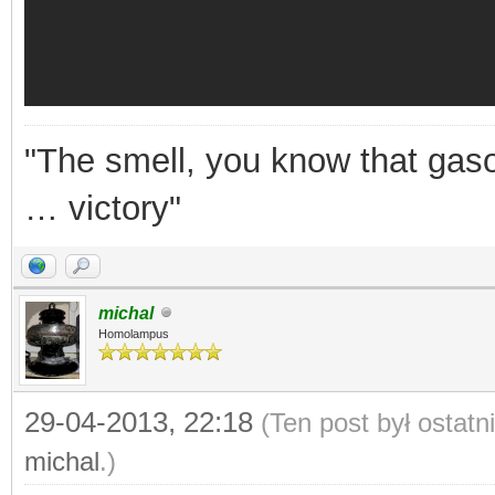
"The smell, you know that gasol
… victory"
michal
Homolampus
29-04-2013, 22:18
(Ten post był ostat
michal
.)