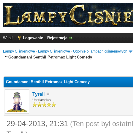
Witaj!
Logowanie
Rejestracja
Lampy Ciśnieniowe
›
Lampy Ciśnieniowe
›
Ogólnie o lampach ciśnieniowych
Goundamani Senthil Petromax Light Comedy
Goundamani Senthil Petromax Light Comedy
Tyrell
Uberlampiarz
29-04-2013, 21:31
(Ten post był ostat