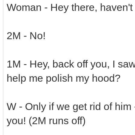
Woman - Hey there, haven't 
2M - No!
1M - Hey, back off you, I saw
help me polish my hood?
W - Only if we get rid of him
you! (2M runs off)