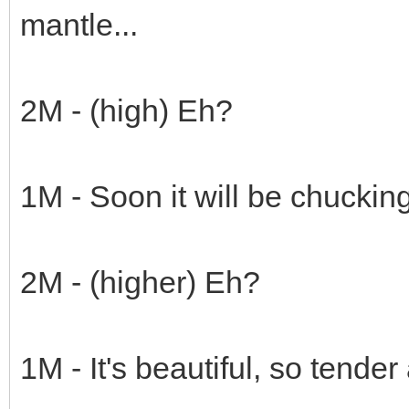
mantle...
2M - (high) Eh?
1M - Soon it will be chucking
2M - (higher) Eh?
1M - It's beautiful, so tender