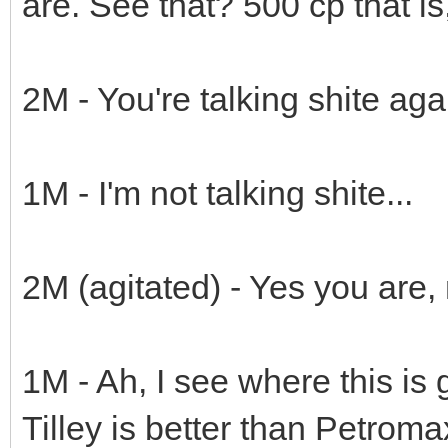
are. See that? 500 cp that is
2M - You're talking shite aga
1M - I'm not talking shite...
2M (agitated) - Yes you are, 
1M - Ah, I see where this is 
Tilley is better than Petromax