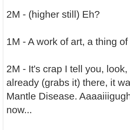
2M - (higher still) Eh?
1M - A work of art, a thing of
2M - It's crap I tell you, look
already (grabs it) there, it w
Mantle Disease. Aaaaiiigugh
now...