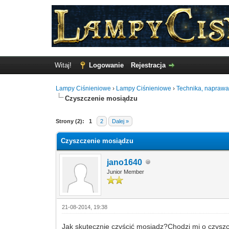
Witaj!
Logowanie
Rejestracja
Lampy Ciśnieniowe
›
Lampy Ciśnieniowe
›
Technika, naprawa
Czyszczenie mosiądzu
Głosów - 0 Średnio
Strony (2):
1
2
Dalej »
Czyszczenie mosiądzu
jano1640
Junior Member
21-08-2014, 19:38
Jak skutecznie czyścić mosiądz?Chodzi mi o czysz