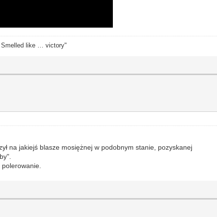
. Smelled like … victory"
zył na jakiejś blasze mosiężnej w podobnym stanie, pozyskanej
by".
a polerowanie.