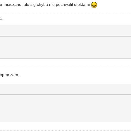
iemniaczane, ale się chyba nie pochwalił efektami
ć.
rzepraszam.