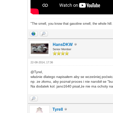
"The smell, you know that gasoline smell, the whole hill
HansDKW
Senior Member
22-08-2014, 17:36
@Tyrel,
właśnie dlatego napisałem aby se wcześniej poćwic
np. ze złomu, aby poznał proces i nie narobił se "bu
Na dodatek kol. jano1640 pisał,że nie ma ochoty n
Tyrell