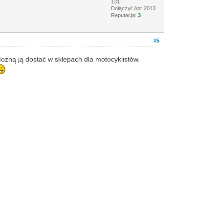
131
Dołączył: Apr 2013
Reputacja:
3
#5
żną ją dostać w sklepach dla motocyklistów.