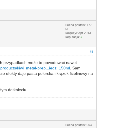
Liczba postów: 777
64
Dołączył: Apr 2013
Reputacja:
2
#4
nych przypadkach może to powodować nawet
pl/products/kiwi_metal-prep...iedz_150ml
. Sam
e efekty daje pasta polerska i krążek fizelinowy na
dym dotknięciu.
Liczba postów: 963