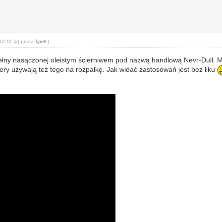
12:11 {2} przez
Tyrell
.)
ny nasączonej oleistym ścierniwem pod nazwą handlową Nevr-Dull. Mo
y używają też tego na rozpałkę. Jak widać zastosowań jest bez liku