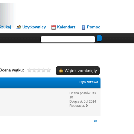
Szukaj
Użytkownicy
Kalendarz
Pomoc
Ocena wątku:
Wątek zamknięty
Tryb drzewa
Liczba postów: 33
10
Dołączył: Jul 2014
Reputacja:
0
#1