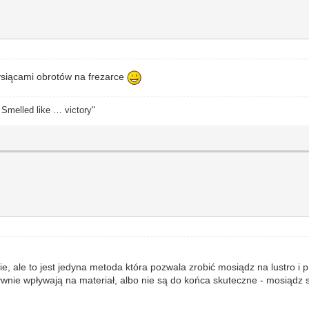
 tysiącami obrotów na frezarce
. Smelled like … victory"
 ale to jest jedyna metoda która pozwala zrobić mosiądz na lustro i p
nie wpływają na materiał, albo nie są do końca skuteczne - mosiądz się