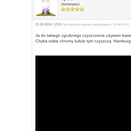
Uberlampiarz
22-08-2014, 12:03
(Ten post był ostatnio modyfikowany: 22-08-2014, 
Ja do takiego zgrubnego czyszczenia używam baweł
Chyba sobie chromy ludzie tym czyszczą. Hamburger