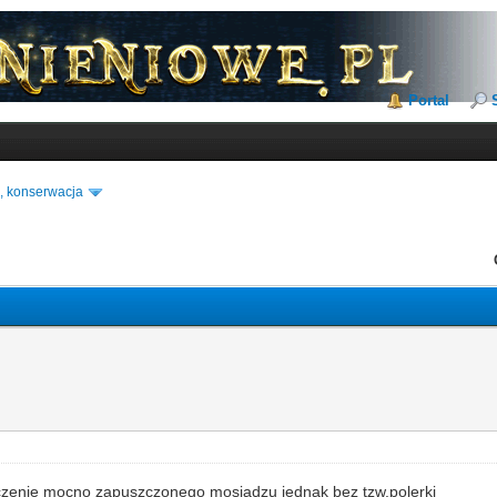
Portal
, konserwacja
czenie mocno zapuszczonego mosiądzu jednak bez tzw.polerki