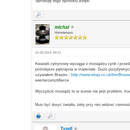
Spróbuję tego sposobu,dzięki.
michal
Homolampus
22-08-2014, 09:21
Kwasek cytrynowy wyciąga z mosiądzu cynk i przed
późniejsze pęknięcia w materiale. Dużo pozytywnych
używałem Brasso -
http://www.ebay.co.uk/itm/Bras
wiertarce/szlifierce.
Wyczyścić mosiądz to w sumie nie jest problem, tru
Musi być dosyć światła, żeby przy nim widzieć ciemnoś
Tyrell