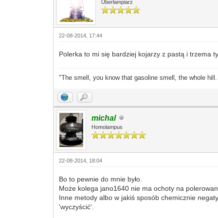
Uberlampiarz
22-08-2014, 17:44
Polerka to mi się bardziej kojarzy z pastą i trzema
"The smell, you know that gasoline smell, the whole hill
michal
Homolampus
22-08-2014, 18:04
Bo to pewnie do mnie było.
Może kolega jano1640 nie ma ochoty na polerowanie,
Inne metody albo w jakiś sposób chemicznie negatyw
'wyczyścić'.