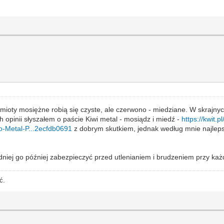
mioty mosiężne robią się czyste, ale czerwono - miedziane. W skraj
 opinii słyszałem o paście Kiwi metal - mosiądz i miedź -
https://kwit.
so-Metal-P...2ecfdb0691
z dobrym skutkiem, jednak według mnie najlepsz
dniej go później zabezpieczyć przed utlenianiem i brudzeniem przy każ
ć.