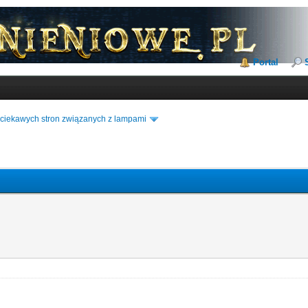
Portal
i ciekawych stron związanych z lampami