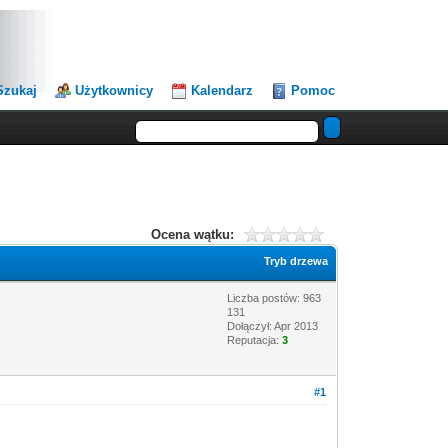
Szukaj
Użytkownicy
Kalendarz
Pomoc
Ocena wątku:
Tryb drzewa
Liczba postów: 963
131
Dołączył: Apr 2013
Reputacja:
3
#1