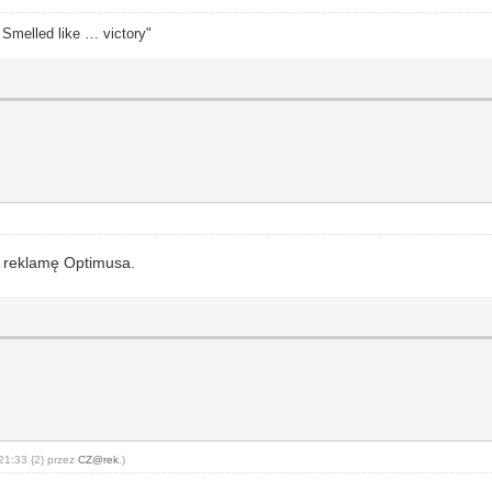
. Smelled like … victory"
i reklamę Optimusa.
21:33 {2} przez
CZ@rek
.)