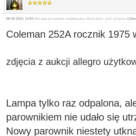
08-03-2014, 13:54
(Ten post był ostatnio modyfikowany: 08-03-2014, 14:07 {2} przez
CZ@r
Coleman 252A rocznik 1975 w
zdjęcia z aukcji allegro użytko
Lampa tylko raz odpalona, al
parownikiem nie udało się utr
Nowy parownik niestety utkną