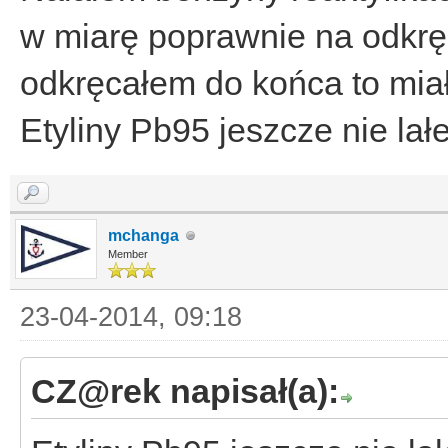
w miarę poprawnie na odkrę
odkręcałem do końca to mia
Etyliny Pb95 jeszcze nie lał
mchanga
Member
23-04-2014, 09:18
CZ@rek napisał(a):