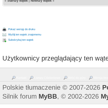
«
Starszy wątek
|
Nowszy wątek
»
Pokaż wersję do druku
Wyślij ten wątek znajomemu
Subskrybuj ten wątek
Użytkownicy przeglądający ten wąte
Kontakt
Lampy Ciśnieniowe
Wróć do góry
Wersja bez 
Polskie tłumaczenie © 2007-2026
P
Silnik forum
MyBB
, © 2002-2026
M