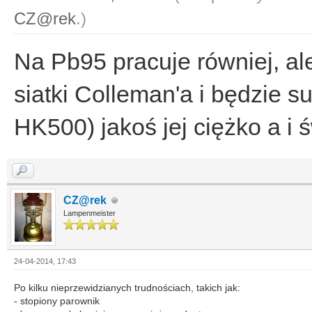
CZ@rek
.)
Na Pb95 pracuje równiej, ale
siatki Colleman'a i będzie 
HK500) jakoś jej ciężko a i ś
CZ@rek
Lampenmeister
24-04-2014, 17:43
Po kilku nieprzewidzianych trudnościach, takich jak:
- stopiony parownik