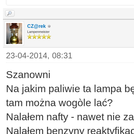
CZ@rek
Lampenmeister
23-04-2014, 08:31
Szanowni
Na jakim paliwie ta lampa b
tam można wogòle lać?
Nalałem nafty - nawet nie za
Nalałem benzyny reaktyfikac