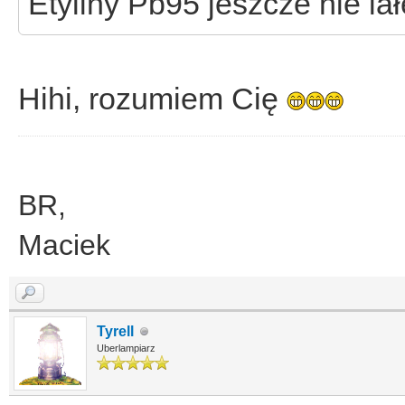
Etyliny Pb95 jeszcze nie la
Hihi, rozumiem Cię
BR,
Maciek
Tyrell
Uberlampiarz