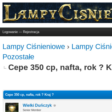
Logowanie
—
Rejestracja
Lampy Ciśnieniowe
›
Lampy Ciśni
Pozostałe
Cepe 350 cp, nafta, rok ? K
o
Cepe 350 cp, nafta, rok ? Kraj ?
Wielki Duńczyk
Senior Member