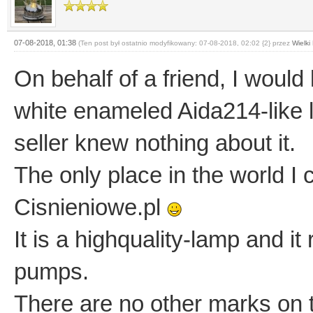
07-08-2018, 01:38
(Ten post był ostatnio modyfikowany: 07-08-2018, 02:02 {2} przez
Wielki
On behalf of a friend, I would
white enameled Aida214-like 
seller knew nothing about it.
The only place in the world I 
Cisnieniowe.pl
It is a highquality-lamp and it
pumps.
There are no other marks on t