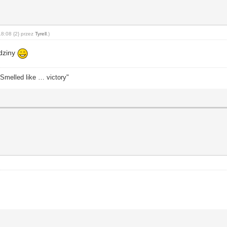
18:08 {2} przez
Tyrell
.)
odziny
 Smelled like … victory"