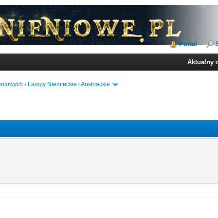
Portal
Aktualny 
ieniowych
›
Lampy Niemieckie i Austriackie