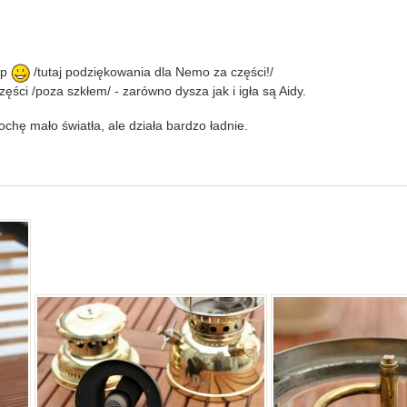
.
mp
/tutaj podziękowania dla Nemo za części!/
zęści /poza szkłem/ - zarówno dysza jak i igła są Aidy.
ochę mało światła, ale działa bardzo ładnie.