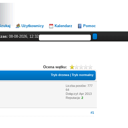
Szukaj
Użytkownicy
Kalendarz
Pomoc
czas:
08-08-2026, 12:32
Ocena wątku:
Tryb drzewa
|
Tryb normalny
Liczba postów: 777
64
Dołączył: Apr 2013
Reputacja:
2
#1