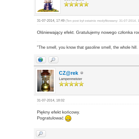
31-07-2014, 17:49
(Ten post był ostatnio modyfikowany: 31-07-2014, 
Olśniewający efekt. Gratulujemy nowego członka r
"The smell, you know that gasoline smell, the whole hill.
CZ@rek
Lampenmeister
31-07-2014, 18:02
Piękny efekt końcowy.
Pogratulować