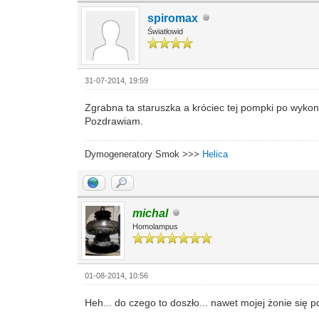
spiromax
Światłowid
31-07-2014, 19:59
Zgrabna ta staruszka a króciec tej pompki po wykona
Pozdrawiam.
Dymogeneratory Smok >>>
Helica
michal
Homolampus
01-08-2014, 10:56
Heh... do czego to doszło... nawet mojej żonie się