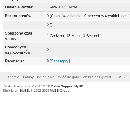
Ostatnia wizyta:
16-09-2013, 09:49
Razem postów:
0 (0 postów dziennie | 0 procent wszystkich post
0 ()
Spędzony czas
1 Godzina, 13 Minut, 3 Sekund
online:
Poleconych
0
użytkowników:
Reputacja:
0
[
Szczegóły
]
Kontakt
Lampy Ciśnieniowe
Wróć do góry
Wersja bez grafiki
RSS
Polskie tłumaczenie © 2007-2026
Polski Support MyBB
Silnik forum
MyBB
, © 2002-2026
MyBB Group
.