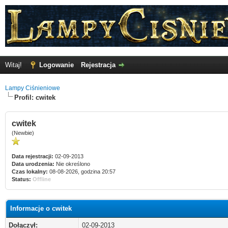
Witaj!
Logowanie
Rejestracja
Lampy Ciśnieniowe
Profil: cwitek
cwitek
(Newbie)
Data rejestracji:
02-09-2013
Data urodzenia:
Nie określono
Czas lokalny:
08-08-2026, godzina 20:57
Status:
Offline
Informacje o cwitek
Dołączył:
02-09-2013