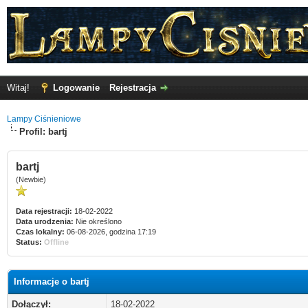
Witaj!
Logowanie
Rejestracja
Lampy Ciśnieniowe
Profil: bartj
bartj
(Newbie)
Data rejestracji:
18-02-2022
Data urodzenia:
Nie określono
Czas lokalny:
06-08-2026, godzina 17:19
Status:
Offline
Informacje o bartj
Dołączył:
18-02-2022