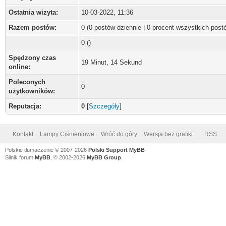
Ostatnia wizyta:
10-03-2022, 11:36
Razem postów:
0 (0 postów dziennie | 0 procent wszystkich post
0 ()
Spędzony czas
19 Minut, 14 Sekund
online:
Poleconych
0
użytkowników:
Reputacja:
0
[
Szczegóły
]
Kontakt
Lampy Ciśnieniowe
Wróć do góry
Wersja bez grafiki
RSS
Polskie tłumaczenie © 2007-2026
Polski Support MyBB
Silnik forum
MyBB
, © 2002-2026
MyBB Group
.