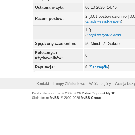
Ostatnia wizyta:
06-10-2025, 14:45
2 (0.01 postów dziennie | 0
Razem postów:
(
Znajdź wszystkie posty
)
1 ()
(
Znajdź wszystkie wątki
)
Spędzony czas online:
50 Minut, 21 Sekund
Poleconych
0
użytkowników:
Reputacja:
0
[
Szczegóły
]
Kontakt
Lampy Ciśnieniowe
Wróć do góry
Wersja bez g
Polskie tłumaczenie © 2007-2026
Polski Support MyBB
Silnik forum
MyBB
, © 2002-2026
MyBB Group
.