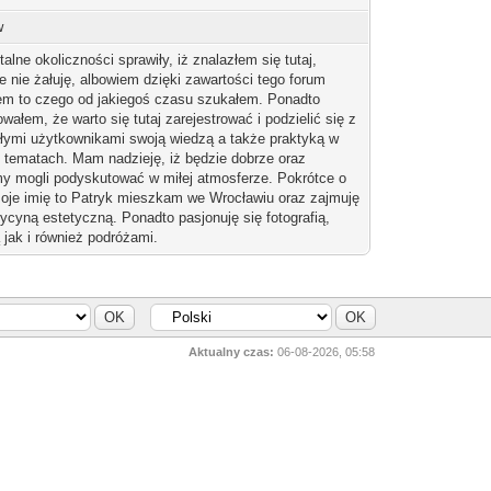
w
alne okoliczności sprawiły, iż znalazłem się tutaj,
e nie żałuję, albowiem dzięki zawartości tego forum
em to czego od jakiegoś czasu szukałem. Ponadto
wałem, że warto się tutaj zarejestrować i podzielić się z
łymi użytkownikami swoją wiedzą a także praktyką w
 tematach. Mam nadzieję, iż będzie dobrze oraz
y mogli podyskutować w miłej atmosferze. Pokrótce o
oje imię to Patryk mieszkam we Wrocławiu oraz zajmuję
ycyną estetyczną. Ponadto pasjonuję się fotografią,
jak i również podróżami.
Aktualny czas:
06-08-2026, 05:58