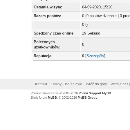
Ostatnia wizyta:
04-09-2020, 15:20
Razem postów:
0 (0 postów dziennie | 0 pr
0 ()
Spędzony czas online:
29 Sekund
Poleconych
0
użytkowników:
Reputacja:
0
[
Szczegóły
]
Kontakt
Lampy Ciśnieniowe
Wróć do góry
Wersja bez g
Polskie tłumaczenie © 2007-2026
Polski Support MyBB
Silnik forum
MyBB
, © 2002-2026
MyBB Group
.