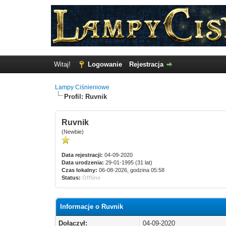
Witaj!
Logowanie
Rejestracja
Lampy Ciśnieniowe
Profil: Ruvnik
Ruvnik
(Newbie)
Data rejestracji:
04-09-2020
Data urodzenia:
29-01-1995 (31 lat)
Czas lokalny:
06-08-2026, godzina 05:58
Status:
Offline
Informacje o Ruvnik
Dołączył:
04-09-2020