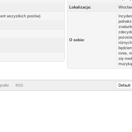
Lokalizacja:
Wrocła
ocent wszystkich postów)
Incydent
jednakż
znalazł
zdecydo
pozosta
O sobie:
różnych
będziem
mnie, m
się med
muzyką 
rafiki
RSS