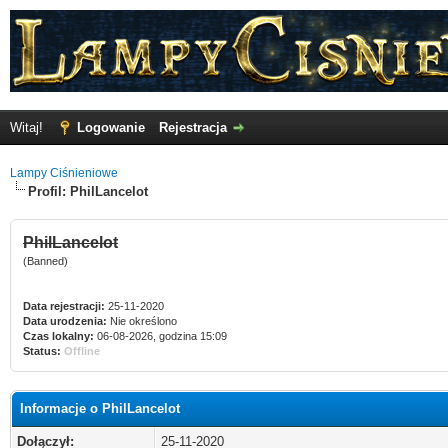
Witaj!
Logowanie
Rejestracja
Lampy Ciśnieniowe
Profil: PhilLancelot
PhilLancelot
(Banned)
Data rejestracji:
25-11-2020
Data urodzenia:
Nie określono
Czas lokalny:
06-08-2026, godzina 15:09
Status:
Offline
Informacje o PhilLancelot
Dołączył:
25-11-2020