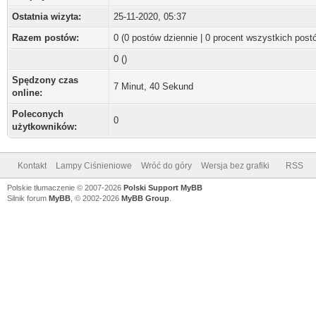
Ostatnia wizyta:
25-11-2020, 05:37
Razem postów:
0 (0 postów dziennie | 0 procent wszystkich post
0 ()
Spędzony czas
7 Minut, 40 Sekund
online:
Poleconych
0
użytkowników:
Kontakt
Lampy Ciśnieniowe
Wróć do góry
Wersja bez grafiki
RSS
Polskie tłumaczenie © 2007-2026
Polski Support MyBB
Silnik forum
MyBB
, © 2002-2026
MyBB Group
.