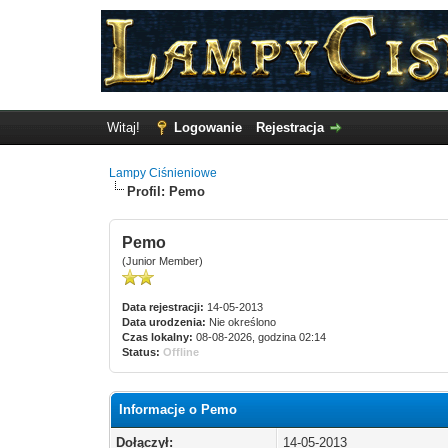
Witaj!
Logowanie
Rejestracja
Lampy Ciśnieniowe
Profil: Pemo
Pemo
(Junior Member)
Data rejestracji:
14-05-2013
Data urodzenia:
Nie określono
Czas lokalny:
08-08-2026, godzina 02:14
Status:
Offline
Informacje o Pemo
Dołączył:
14-05-2013