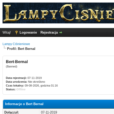
Witaj!
Logowanie
Rejestracja
Lampy Ciśnieniowe
Profil: Bert Bernal
Bert Bernal
(Banned)
Data rejestracji:
07-11-2019
Data urodzenia:
Nie określono
Czas lokalny:
09-08-2026, godzina 01:16
Status:
Offline
Informacje o Bert Bernal
Dołączył:
07-11-2019