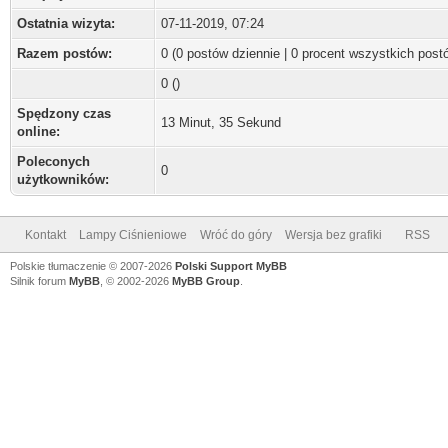
Ostatnia wizyta:
07-11-2019, 07:24
Razem postów:
0 (0 postów dziennie | 0 procent wszystkich post
0 ()
Spędzony czas
13 Minut, 35 Sekund
online:
Poleconych
0
użytkowników:
Kontakt
Lampy Ciśnieniowe
Wróć do góry
Wersja bez grafiki
RSS
Polskie tłumaczenie © 2007-2026
Polski Support MyBB
Silnik forum
MyBB
, © 2002-2026
MyBB Group
.