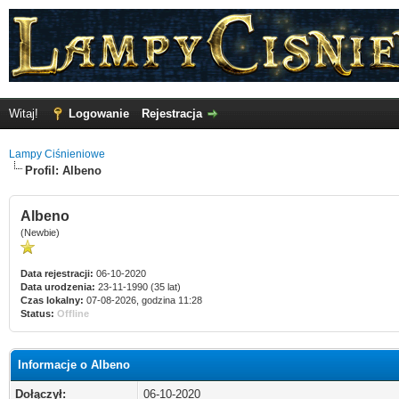
Witaj!
Logowanie
Rejestracja
Lampy Ciśnieniowe
Profil: Albeno
Albeno
(Newbie)
Data rejestracji:
06-10-2020
Data urodzenia:
23-11-1990 (35 lat)
Czas lokalny:
07-08-2026, godzina 11:28
Status:
Offline
Informacje o Albeno
Dołączył:
06-10-2020