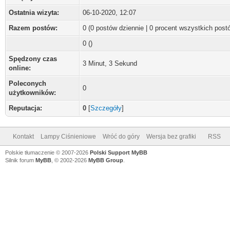
Ostatnia wizyta:
06-10-2020, 12:07
Razem postów:
0 (0 postów dziennie | 0 procent wszystkich post
0 ()
Spędzony czas
3 Minut, 3 Sekund
online:
Poleconych
0
użytkowników:
Reputacja:
0
[
Szczegóły
]
Kontakt
Lampy Ciśnieniowe
Wróć do góry
Wersja bez grafiki
RSS
Polskie tłumaczenie © 2007-2026
Polski Support MyBB
Silnik forum
MyBB
, © 2002-2026
MyBB Group
.