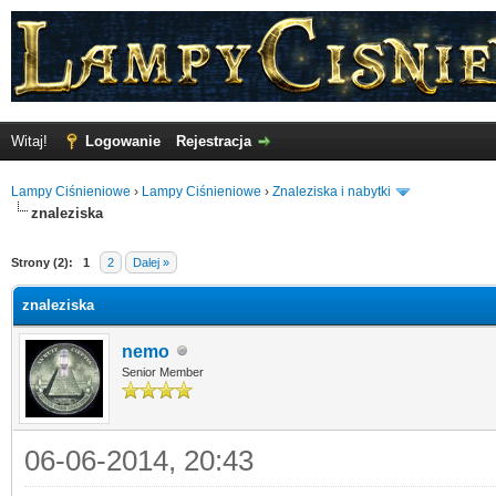
Witaj!
Logowanie
Rejestracja
Lampy Ciśnieniowe
›
Lampy Ciśnieniowe
›
Znaleziska i nabytki
znaleziska
Strony (2):
1
2
Dalej »
znaleziska
nemo
Senior Member
06-06-2014, 20:43