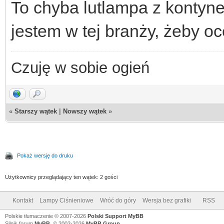
To chyba lutlampa z kontyn
jestem w tej branży, żeby o
Czuję w sobie ogień
«
Starszy wątek
|
Nowszy wątek
»
Pokaż wersję do druku
Użytkownicy przeglądający ten wątek: 2 gości
Kontakt
Lampy Ciśnieniowe
Wróć do góry
Wersja bez grafiki
RSS
Polskie tłumaczenie © 2007-2026
Polski Support MyBB
Silnik forum
MyBB
, © 2002-2026
MyBB Group
.