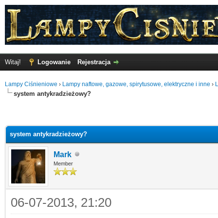
Witaj!
Logowanie
Rejestracja
Lampy Ciśnieniowe
›
Lampy naftowe, gazowe, spirytusowe, elektryczne i inne
›
system antykradzieżowy?
system antykradzieżowy?
Mark
Member
06-07-2013, 21:20