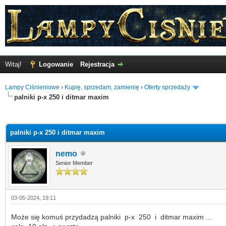
Witaj!
Logowanie
Rejestracja
Lampy Ciśnieniowe
›
Kupię, sprzedam, zamienię
›
Oferty sprzedaży
palniki p-x 250 i ditmar maxim
o
palniki p-x 250 i ditmar maxim
nemo
Senior Member
03-05-2024, 19:11
Może się komuś przydadzą palniki p-x 250 i ditmar maxim ...