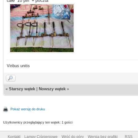
całe 10 pln + poczta
Viribus unitis
«
Starszy wątek
|
Nowszy wątek
»
Pokaż wersję do druku
Użytkownicy przeglądający ten wątek: 1 gości
Kontakt
Lampy Ciśnieniowe
Wróć do góry
Wersja bez grafiki
RSS