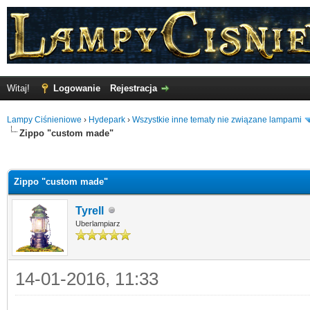
Witaj!
Logowanie
Rejestracja
Lampy Ciśnieniowe
›
Hydepark
›
Wszystkie inne tematy nie związane lampami
Zippo "custom made"
o
Zippo "custom made"
Tyrell
Uberlampiarz
14-01-2016, 11:33