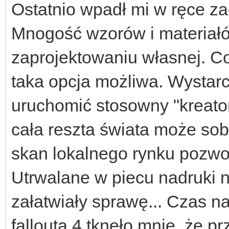
Ostatnio wpadł mi w ręce za
Mnogość wzorów i materiał
zaprojektowaniu własnej. Co
taka opcja możliwa. Wystarc
uruchomić stosowny "kreator
cała reszta świata może sob
skan lokalnego rynku pozwol
Utrwalane w piecu nadruki 
załatwiały sprawę... Czas n
fallouta 4 tknęło mnie, że pr