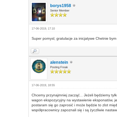
borys1958
Senior Member
17-06-2019, 17:10
Super pomysl, gratulacje za inicjatywe Chetnie by
alenstein
Posting Freak
17-06-2019, 18:55
Chcemy przynajmniej zacząć... Jeżeli będziemy tylk
wagon ekspozycyjny na wystawienie eksponatów, jes
postaram się go zaprosić i może będzie to zlot m
współpracownicy zapoznali się i są życzliwie nastaw