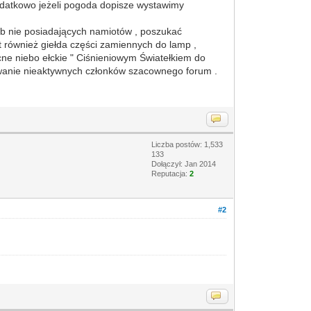
odatkowo jeżeli pogoda dopisze wystawimy
ób nie posiadających namiotów , poszukać
t również giełda części zamiennych do lamp ,
e niebo ełckie " Ciśnieniowym Światełkiem do
owanie nieaktywnych członków szacownego forum .
Liczba postów: 1,533
133
Dołączył: Jan 2014
Reputacja:
2
#2