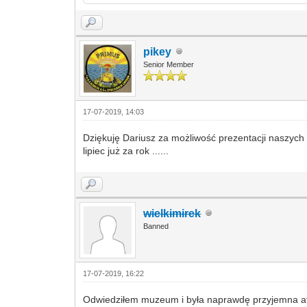
pikey
Senior Member
17-07-2019, 14:03
Dziękuję Dariusz za możliwość prezentacji naszych l
lipiec już za rok ......
wielkimirek
Banned
17-07-2019, 16:22
Odwiedziłem muzeum i była naprawdę przyjemna atm