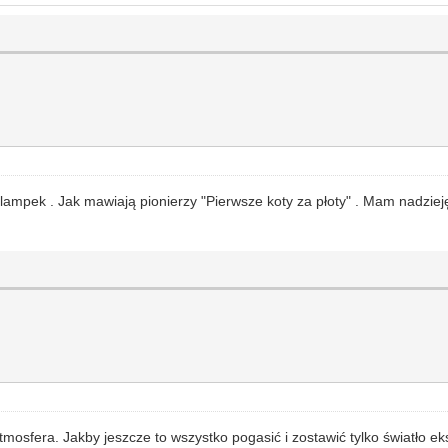
ampek . Jak mawiają pionierzy "Pierwsze koty za płoty" . Mam nadzieję
osfera. Jakby jeszcze to wszystko pogasić i zostawić tylko światło e