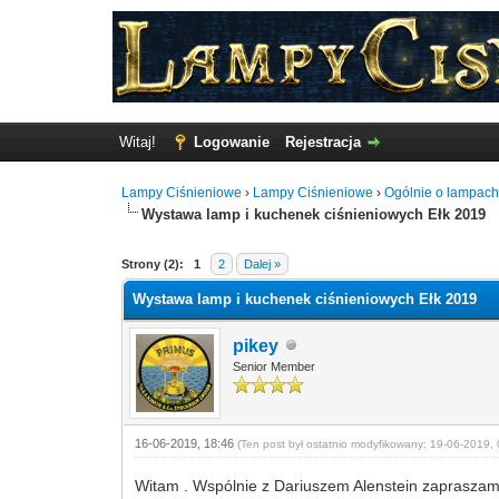
Witaj!
Logowanie
Rejestracja
Lampy Ciśnieniowe
›
Lampy Ciśnieniowe
›
Ogólnie o lampach
Wystawa lamp i kuchenek ciśnieniowych Ełk 2019
1 Głosów - 5 Średnio
1
2
3
4
5
Strony (2):
1
2
Dalej »
Wystawa lamp i kuchenek ciśnieniowych Ełk 2019
pikey
Senior Member
16-06-2019, 18:46
(Ten post był ostatnio modyfikowany: 19-06-2019, 
Witam . Wspólnie z Dariuszem Alenstein zapraszamy