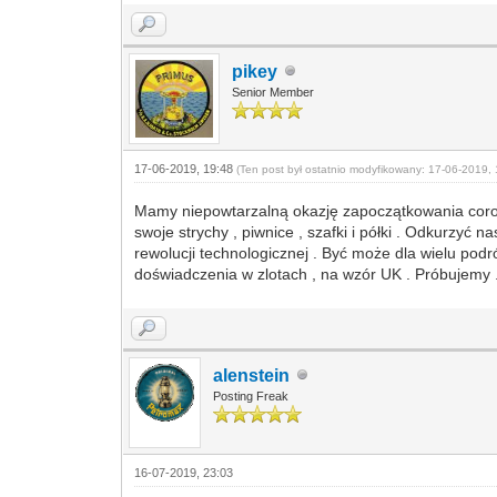
pikey
Senior Member
17-06-2019, 19:48
(Ten post był ostatnio modyfikowany: 17-06-2019, 
Mamy niepowtarzalną okazję zapoczątkowania coroc
swoje strychy , piwnice , szafki i półki . Odkurzyć 
rewolucji technologicznej . Być może dla wielu podr
doświadczenia w zlotach , na wzór UK . Próbujemy ....
alenstein
Posting Freak
16-07-2019, 23:03