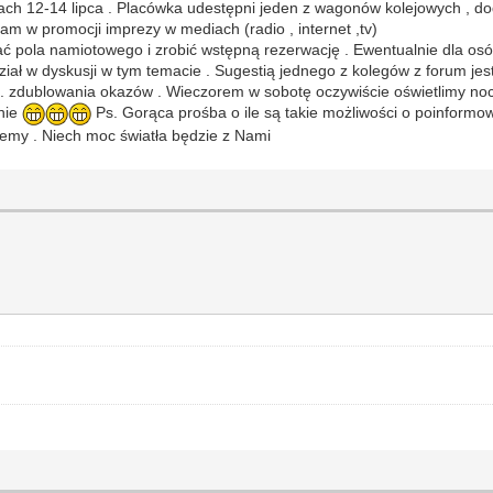
ch 12-14 lipca . Placówka udestępni jeden z wagonów kolejowych , d
 w promocji imprezy w mediach (radio , internet ,tv)
ć pola namiotowego i zrobić wstępną rezerwację . Ewentualnie dla os
iał w dyskusji w tym temacie . Sugestią jednego z kolegów z forum jes
zdublowania okazów . Wieczorem w sobotę oczywiście oświetlimy nocn
enie
Ps. Gorąca prośba o ile są takie możliwości o poinform
ujemy . Niech moc światła będzie z Nami