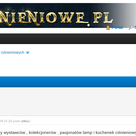
Portal
 ciśnieniowych
08:22 {2} przez
pikey
.)
 wystawców , kolekcjonerów , pasjonatów lamp i kuchenek ciśnieniowy