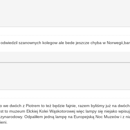
m odwiedzil szanownych kolegow ale bede jeszcze chyba w Norwegii,bar
o we dwóch z Piotrem to też będzie fajnie, razem byliśmy już na dwóch 
t to muzeum Ełckiej Kolei Wąskotorowej więc lampy się niejako wpisują
iędzynarodowy. Odpaliłem jedną lampę na Europejską Noc Muzeów i z 
ieni.