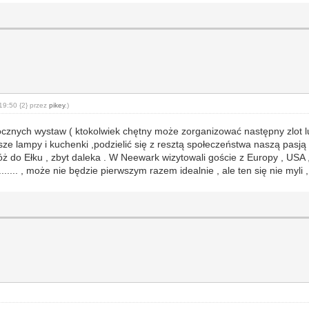
19:50 {2} przez
pikey
.)
znych wystaw ( ktokolwiek chętny może zorganizować następny zlot lub
nasze lampy i kuchenki ,podzielić się z resztą społeczeństwa naszą pasj
óż do Ełku , zbyt daleka . W Neewark wizytowali goście z Europy , USA 
... , może nie będzie pierwszym razem idealnie , ale ten się nie myli , 