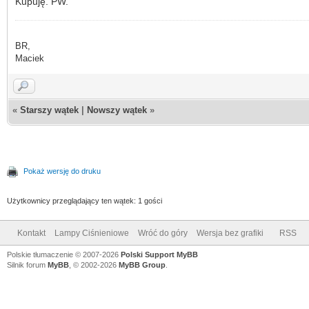
Kupuję. PW.
BR,
Maciek
«
Starszy wątek
|
Nowszy wątek
»
Pokaż wersję do druku
Użytkownicy przeglądający ten wątek: 1 gości
Kontakt
Lampy Ciśnieniowe
Wróć do góry
Wersja bez grafiki
RSS
Polskie tłumaczenie © 2007-2026
Polski Support MyBB
Silnik forum
MyBB
, © 2002-2026
MyBB Group
.