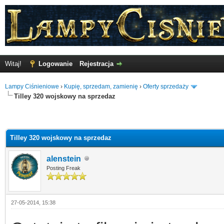
Witaj!
Logowanie
Rejestracja
Lampy Ciśnieniowe
›
Kupię, sprzedam, zamienię
›
Oferty sprzedaży
Tilley 320 wojskowy na sprzedaz
Tilley 320 wojskowy na sprzedaz
alenstein
Posting Freak
27-05-2014, 15:38