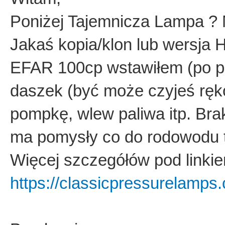
Poniżej Tajemnicza Lampa ? M
Jakaś kopia/klon lub wersja 
EFAR 100cp wstawiłem (po pra
daszek (być może czyjeś ręko
pompkę, wlew paliwa itp. Bra
ma pomysły co do rodowodu t
Więcej szczegółów pod linki
https://classicpressurelamps