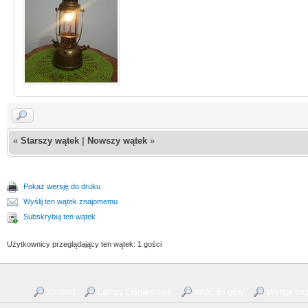
«
Starszy wątek
|
Nowszy wątek
»
Pokaż wersję do druku
Wyślij ten wątek znajomemu
Subskrybuj ten wątek
Użytkownicy przeglądający ten wątek: 1 gości
Kontakt
Lampy Ciśnieniowe
Wróć do góry
Wersja bez 