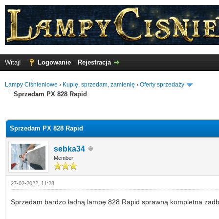
Witaj!
Logowanie
Rejestracja
Lampy Ciśnieniowe
›
Kupię, sprzedam, zamienię
›
Oferty sprzedaży
Sprzedam PX 828 Rapid
o
Sprzedam PX 828 Rapid
sebka34
Member
27-02-2022, 11:28
Sprzedam bardzo ładną lampę 828 Rapid sprawną kompletna zadba