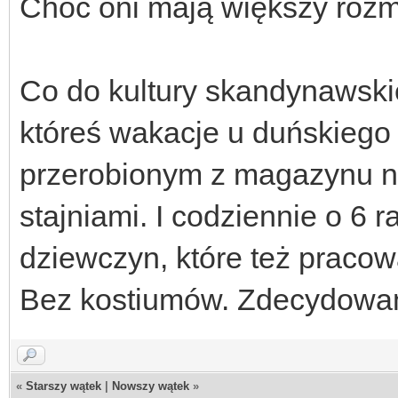
Choć oni mają większy rozm
Co do kultury skandynawskie
któreś wakacje u duńskiego 
przerobionym z magazynu na
stajniami. I codziennie o 6 r
dziewczyn, które też pracowa
Bez kostiumów. Zdecydowan
«
Starszy wątek
|
Nowszy wątek
»