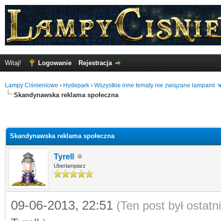
Witaj!
Logowanie
Rejestracja
Lampy Ciśnieniowe
›
Hydepark
›
Wszystkie inne tematy nie związane lampami
Skandynawska reklama społeczna
Skandynawska reklama społeczna
Tyrell
Uberlampiarz
09-06-2013, 22:51
(Ten post był ostat