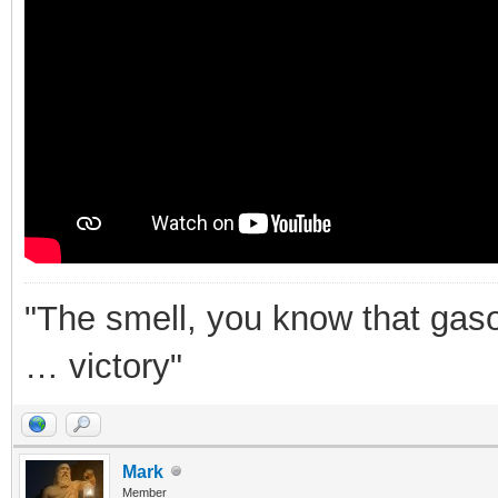
"The smell, you know that gasol
… victory"
Mark
Member