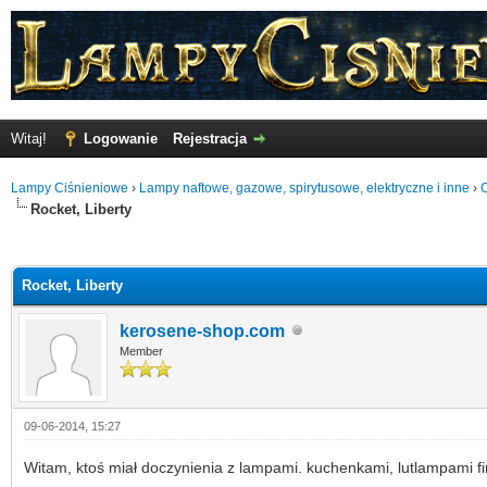
Witaj!
Logowanie
Rejestracja
Lampy Ciśnieniowe
›
Lampy naftowe, gazowe, spirytusowe, elektryczne i inne
›
O
Rocket, Liberty
o
Rocket, Liberty
kerosene-shop.com
Member
09-06-2014, 15:27
Witam, ktoś miał doczynienia z lampami. kuchenkami, lutlampami f