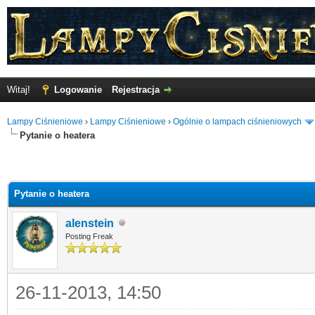
Witaj!
Logowanie
Rejestracja
Lampy Ciśnieniowe
›
Lampy Ciśnieniowe
›
Ogólnie o lampach ciśnieniowych
Pytanie o heatera
Pytanie o heatera
alenstein
Posting Freak
26-11-2013, 14:50