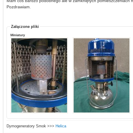
Mam coś bardzo podobnego ale w zamkniętych pomieszczeniach ni
Pozdrawiam.
Załączone pliki
Miniatury
Dymogeneratory Smok >>>
Helica